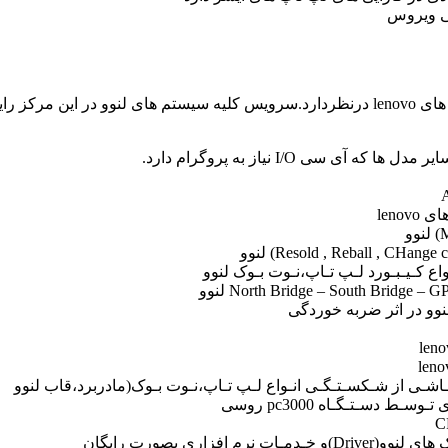
تی ویروس
لنوو در اثر ضربه خوردگی
ـاشـی از شـکسـتـگـی انـواع لـپ تـاپ،نـوت بـوک(مادربرد،قاب لنوو
 دسـتـگـاه pc3000 روسی
زاری بصورت رایگان