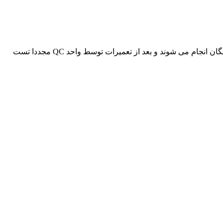
موسسه پارسیان رایانه خدمات ویژه ای را در زمینه تعمیرات لپ تاپ های lenovo درنظردارد.سرویس کلیه سیستم های لنوو در این مرکز رایگان انجام می شوند و بعد از تعمیرات توسط واحد QC مجددا تست