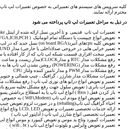
کلیه سرویس های سیستم های تعمیراتی به خصوص تعمیرات لپ تاپ در پا
محترم ارائه نمایند.
در ذیل به مراحل تعمیرات لپ تاپ پرداخته می شود
تعمیرات لپ تاپ قدیمی و تا آخرین نسل ارائه شده از اینتل skylakeوAMD fx( مادربرد نوت بوک ) به صورت فوق تخصصی و 100% تضمینی در کارگاه های مدرن
تعویض انواع چیپست با دستگاه تمام اتوماتیک BGA rework station ( Northbridge , Southbridge , VGA,ICH,PCH )
تعویض کلیه cpuهای آنبرد(on board BGA) نسل جدید که در لپ تاپ های باریک(ultra book) استفاده شده است.
تعمیر خرابی هایی در خروجی صدا(داخلی یا خارجی) مدار SOUND
تعمیر سخت افزاری قسمت شبکه لپ تاپ که از کار افتاده یا سوخت
رفع مشکلات مدار RTC و مدارCLOCK(مدار ریست و ساعت در سیستم های قدیمی دوهسته ای)
رفع مشکلات مدار (POWERING) روشن نشدن لپ تاپ ها به دلایل مختلف(chip,bios,short circuit,cpu)
رفع مشکلات مدار PWM و مدار تامین کننده ولتاژ CPU
تعمیرات مشکلات مدار شارژر ، گرافیگ ، چیپ شمالی و جنوبی و لپ تاپ های تک چیپ جدید
تعمیر و تعویض انواع درایو های نوری لپ تاپ ( رفع مشکلات مکانیکی 
تعمیرات باتری ( تعویض سلول جهت رفع مشکل تخلیه سریع باتری
باز کردن قفل ( Bios ) انواع لپ تاپ یا به اصطلاح برداشتن پسورد بایوس و همچنین بروز رسانی انواع بایوس لپ تاپ ( نوت بوک ) پروگرام کردن EC & I/O
تعمیر و تعویض انواع مودم لپ تاپ (WiFi,Modem ) به خصوص کارت های خاصwifi اچ پی و لنوو
احیاء گرافیگ لپ تاپ(reballing) و در صورت لزوم تعویض چیپ گرافیگ لپ تاپ (VGA)
ارائه خدمات تخصصی تعمیرات و تعویض LCD, LED وتاچ انواع لپ تاپ های جدید ( نوت بوک )
تعمیرات تخصصی انواع شارژر لپ تاپ ( آداپتور لپ تاپ )
تعمیرات کیبورد وتاچ پد موس و تعویض کیبورد و موس انواع لپ 
تعمیر و تعویض وایرلس و بلوتوث انواع لپ تاپ ( wifi , bt )