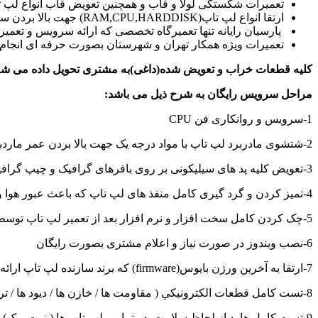
تعمیرات شکستگی لولا و قاب و همچنین تعویض قاب انواع لپ 
ارتقا انواع لپ تاپ(RAM,CPU,HARDDISK) جهت بالا بردن سرعت و کاراریی لپ تاپ ها
پارسیان رایانه تنها تعمیرگاه تخصصی که ارائه سرویس و تعمیرا
تعمیرات ویژه همکار تهران و شهرستان بصورت حرفه ای انجام
کلیه قطعات خراب و تعویض شده(داغی)به مشتری تحویل داده می شو
مراحل سرویس رایگان به شرح ذیل می باشد:
1-سرویس و روانکاری فن CPU
2-شتشوی مادربرد لپ تاپ با مواد درجه یک جهت بالا بردن عمر ماردبرد و تمیز شدن بعد از لحیم کاری و تعمیر مادربرد
3-تعویض کلیه پد های سیلیکونی بر روی بافرهای گرافیک و چیپ گرافیک و CPU
4-تمیز کردن و گرد گیری کامل منفذ های لپ تاپ که باعث عبور هوا و بهبود عمر و کارایی لپ تاپ می باشد انجام می پذیرد.
5-چک کردن کامل سخت افزار و نرم افزار بعد از تعمیر لپ تاپ توسط کارشناسان
6-نصب ویندوز در صورت نیاز و اعلام مشتری بصورت رایگان
7-ارتقا به آخرین ورژن بایوس(firmware) که برند سازنده لپ تاپ ارائه کرده جهت بالا بردن کارایی و سرعت لپ تاپ
8-تست کامل قطعات الکترونيکي ( مقاومت ها / خازن ها / ديود ها / ترانزيستور ها / فت ها و … ) در حین تعمیرات لپ تاپ
9-تست کامل هارد از لحاظ سلامت در تمامی لپ تاپ ها ( نوت بوک)