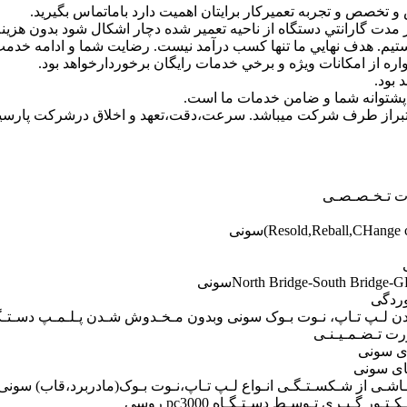
و تخصص و تجربه تعميركار برايتان اهميت دارد باماتماس بگيريد.
 مدت گارانتي دستگاه از ناحيه تعمير شده دچار اشكال شود بدون هزين
ستيم. هدف نهايي ما تنها كسب درآمد نيست. رضايت شما و ادامه خدم
ره از امكانات ويژه و برخي خدمات رايگان برخوردارخواهد بود.
 بود.
عتبراز طرف شرکت میباشد. سرعت،دقت،تعهد و اخلاق درشرکت پارسیان
وردگی
دن لـپ تـاپ، نـوت بـوک سونی وبدون مـخـدوش شـدن پـلـمـپ دسـتـگ
رت تـضـمـیـنـی
ای سونی
نـاشـی از شـکسـتـگـی انـواع لـپ تـاپ،نـوت بـوک(مادربرد،قاب) سونی
گـیـری تـوسـط دسـتـگـاه pc3000 روسی