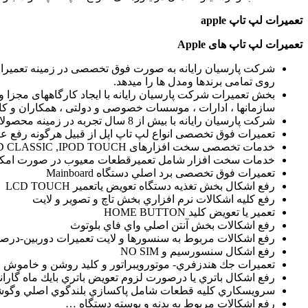
تعمیرات لپ تاپ
apple
تعمیرات لپ تاپ های
Apple
شرکت پارسیان رایانه به صورت فوق تخصصی در زمینه تعمیرات 
روی تمامی برندها ومدل ها را میدهد.
بخش تعمیرات شرکت پارسیان رایانه با ایجاد کارگاههای مجزا و ب
سازمانها ، ادارات ، موسسات خصوصی و دولتی ، همکاران و کا
شرکت پارسیان رایانه با بیش از 8 سال تجربه در زمینه محصولات شرکت اپل apple با رشد 90درصدی در زمینه تعمیرات تخصصی و فوق تخصصی درخدمت شما می باشد.
تعمیرات فوق تخصصی انواع لپ تاپ اپل از قبیل هرگونه رفع عي
خدمات تخصصی سخت افزارهای IPAD, IPOD CLASSIC ,IPOD TOUCH
خدمات سخت افزار شامل تعميرقطعات معيوب در صورت امكان
تعمیرات فوق تخصصی برد اصلي دستگاه Mainboard
رفع اشكال بخش تغذيه دستگاه تعويض ياتعمير LCD TOUCH
رفع كليه اشكالات نرم افزاري بخش تاچ و تصوير و لايت
تعمير يا تعويض كليد HOME BUTTON
رفع اشكالات بخش آنتن اصلي واي فاي بلوتوث
رفع اشكالات مربوط به سنسورها و لايت تعمیرات دوربين-درصورت نياز 
رفع اشكال سنسورسيم و NO SIM
تعمیرات جك هندزفري- موتورويبراتور و كليد روشن و خاموش و
رفع اشكال باتري يا درصورت لزوم تعويض باتري بايك ماه گارا
سرويسكاري كليه قطعات شامل پاكسازي بلندگوي اصلي وگوشي – ميكروفون وسطح LCD وسطح زيرين TOUCH كانكتورها 
رفع اشكالات مربوط به بدنه و پوسته دستگاه …