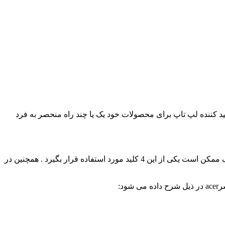
ن شکل نیست و هر تولید کننده لپ تاپ برای محصولات خود یک یا چند راه منحصر به فرد
طبق توضیحات سایت سازنده کلیدهای F12 . F10 . F2 .DEL جزو کلیدهای اصلی بوت منو لپ تاپ های ایسر می باشد که در مدل های مختلف ممکن است یکی از این 4 کلید مورد استفاده قرار بگیرد . همچنین در