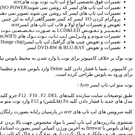
تعمیرات فوق تخصصی انواع لپ تاپ، نوت بوت هایacer
تعمیرات لپ تاپ های ایسر که روشن نمی شوند(NO POWER)
تعمیرات لپ تاپ های ایسر که روشن می شوند تصویر نمی دهند(NO BOOT
پروگرام کردن I/O ایسر که کمتر تعمیرگاهی ارائه به این چنین سرویسی دارد.
تعویض و تعمیرات انواع لولا و قاب لپ تاپ های ایسرacer
تـعـمـیـر و تـعـویـض LCD&LED به صـورت تـخـصـصـی نـوت بـوک acer
تعمیرات مـودم و وایـرلـس لـپ تـاپ، نـوت بـوک های (Modem,WIFI)
تعمیرات و تعویض چیپ های گرافیک لپ تاپ ایسر(Resold,Reball,CHange chip)
تعمیرات و تعویض DVD-RW & BLU-RAY ایسر
نوت بوک بر خلاف کامپیوتر برای بوت یا وارد شدن به محیط بایوس نیاز 
در کامپیوتر ، شما با فشار دادن 
برای ورود به بایوس طراحی کرده است.
بوت منو لپ تاپ ایسر Acer :
مدل های جدید با فشار دادن کلید Fn (فانکشن) و F12 وارد بوت منو می شوید.
کلیه سرویس های لپ تاپ های acer در پارسیان رایانه بصورت رایگان انجام می شود.برخی از خدمات رایگان جهت تعمیرات لپ تاپ های ایسرacer در ذیل شرح داده می شود:
شتشوی مادربردهای لپ تاپ ایسر با مواد مخصوص جهت بالا بردن عمر B
ارتقای بایوس یا firmwar به آخرین ورژن کمپانی ایسر بصورت استاندارد
سرویس فن و روانکاری و پاک کردن از هر نوع گرد و خاک که تاثیر زیا