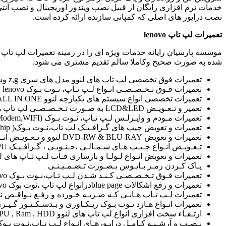
خدمات نرم افزاری رایگان از قبیل نصب ویندوز اوریجینال و نصب آن
نصب درایور های اصلی که کمپانی سازنده ارائه کرده است.
تعمیرات لپ تاپ
lenovo
شده به صورت صحیح وکاملا سالم تقدیم مشتری می شود.
تعمیرات فوق تخصصی لپ تاپ های لنوو مدل های سری z,g وسایر مدل ها که آی سی I/O نیاز به پروگرام دارد.
تعمیرات فـوق تـخـصـصـی انـواع لـپ تـاپ، نـوت بـوک lenovo
تعمیرات تخصصی انواع سیستم های یکپارچه لنوو ALL IN ONE
تعمیر و تـعـویـض LCD&LED به صـورت تـخـصـصـی لپ تاپ های lenovo
تعمیرات مـودم و وایـرلـس لـپ تـاپ، نـوت بـوک (Modem,WIFI) لنوو
تعمیرات و تعویض چیپ های گـرافـیـک لپ تاپ،نـوت بـوک( Resold , Reball , CHange chip) لنوو
تعمیرات و تعویض DVD-RW & BLU-RAY لنوو و تـعـویـض انـواع کـیـبـورد لـپ تـاپ،نـوت بـوک لنوو
تـعـویـض انـواع چـیـپ هـای شـمـالـی ،جـنـوبـی ، گـرافـیـک North Bridge – South Bridge – GPU لنوو
تعمیرات و تعویض انـواع لـولـا و بازسازی قـاب لـپ تـاپ های 
پـاک کـردن رمـز بـایـوس بـصـورت تـضـمـیـنـی
تعمیرات فـوق تـخـصـصـی کـنـد شـدن لـپ تـاپ،نـوت بـوک lenovo
تعمیرات و رفع اشکالات blue pageدرانواع لپ تاپ ،نوت بوک lenovo
تعمیرات لـپ تـاپ هـایـی کـه ضـربـه خـورده و رفـع نـواقـص ن
تعمیرات انـواع هـارد نـوت بـوک ریـکـاوری و بـدسـکـتـور گـیـری تـوسـط
ارتـقـاء سخت افزاری انواع لپ تاپ های لنوو CPU , Ram , HDD
نـصـب و آرشـیـو کـامـل درایـورهـای انـواع لـپ تـاپ،نـوت بـوک های لنوو(Driver)و خـدمـات نرم اف