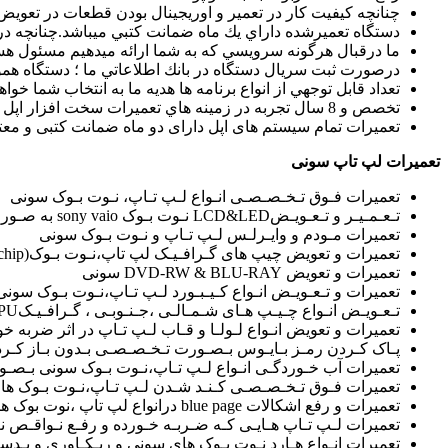
چنانچه كيفيت كار در تعمير و اوريجينال بودن قطعات در تعويض 
دستگاه تعميرشده داراي يك ماه ضمانت كتبي ميباشد.چنانچه در
ما درقبال هرگونه سرويسي كه به شما ارائه ميدهيم مسئول ه
درصورت ثبت سريال دستگاه در بانك اطلاعاتي ما ؛ دستگاه هموا
تعداد قابل توجهي از انواع برنامه ها هديه ما به انتخاب شما خواهد
تخصص و 8 سال تجربه در زمينه هاي تعمیرات سخت افزار اپل پشتوانه شما و ضامن خدمات ما است.
تعمیرات تمام سیستم های اپل دارای دو ماه ضمانت کتبی و م
تعمیرات لپ تاپ سونی
تعمیرات فـوق تـخـصـصـی انـواع لـپ تـاپ، نـوت بـوک سونی
تـعـمـیـر و تـعـویـضLCD&LED نـوت بـوک sony vaio به صـورت تـخـصـصـی
تعمیرات مـودم و وایـرلـس لـپ تـاپ و نـوت بـوک سونی
تعمیرات و تعویض چیپ های گـرافـیـک لپ تاپ،نـوت بـوک(Resold,Reball,CHange chip)سونی
تعمیرات و تعویض DVD-RW & BLU-RAY سونی
تعمیرات و تـعـویـض انـواع کـیـبـورد لـپ تـاپ،نـوت بـوک سونی
تـعـویـض انـواع چـیـپ هـای شـمـالـی ،جـنـوبـی ، گـرافـیـکNorth Bridge-South Bridge-GPUسونی
تعمیرات و تعویض انـواع لـولـا و قـاب لـپ تـاپ در اثر ضربه خ
پـاک کـردن رمـز بـایـوس بـصـورت تـخـصـصـی بـدون بـاز کـر
تعمیرات آب خـوردگـی انـواع لـپ تـاپ،نـوت بـوک سونی بـصـو
تعمیرات فـوق تـخـصـصـی کـنـد شـدن لـپ تـاپ،نـوت بـوک ه
تعمیرات و رفع اشکالات blue page درانواع لپ تاپ ،نوت بوک های سونی
تعمیرات لـپ تـاپ هـایـی کـه ضـربـه خـورده و رفـع نـواقـص 
تعمیرات انـواع هـارد نـوت بـوک های سونی و ریـکـاوری و بـدسـکـتـور 