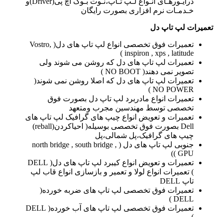
درایـورهـای انـواع لـپ تـاپ،نـوت بـوک اچ پی(Driver)و
خـدمـات نرم افزاری بصورت رایگان
تعمیرات لپ تاپ دل
تعمیرات فوق تخصصی انواع لپ تاپ های دل( Vostro,
inspiron , xps , latitude )
تعمیرات لپ تاپ های دل که روشن می شوند ولی
تصویر نمی دهند( NO BOOT )
تعمیرات لپ تاپ های دل که اصلا روشن نمی شوند(
NO POWER )
تعمیرات انواع مادربرد لپ تاپ دل بصورت فوق
تخصصی توسط مهندسین مجرب ومتعهد
تعمیرات و تعویض انواع چیپ های گرافیک لپ تاپ های
Dell بصورت فوق تخصصی بوسیله( احیاکردن(reball)
چیپ های گرافیک،پل شمالی،پل
جنوبی لپ تاپ های دل ( north bridge , south bridge ,
GPU ))
تعمیرات و تعویض انواع کیبرد لپ تاپ های دل( DELL
) تعمیرات انواع لولا و تعمیر و بازسازی انواع قاب لپ
تاپ DELL
تعمیرات فوق تخصصی لپ تاپ های ضربه خورده(
DELL )
تعمیرات فوق تخصصی لپ تاپ های آب خورده( DELL
)