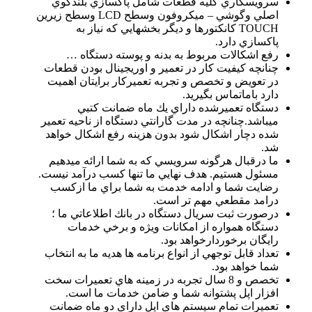
سرويسكاري كليه قطعات شامل پاكسازي بلندگوي
اصلي وگوشي – ميكروفون وسطح LCD وسطح زيرين
TOUCH كانكتورها و ديگر بخشهايي كه نياز به
پاكسازي دارد.
رفع اشكالات مربوط به بدنه و پوسته دستگاه …
چنانچه كيفيت كار در تعمير و اوريجينال بودن قطعات
در تعويض و تخصص و تجربه تعميركار برايتان اهميت
دارد باماتماس بگيريد.
دستگاه تعميرشده داراي يك ماه ضمانت كتبي
ميباشد.چنانچه در مدت گارانتي دستگاه از ناحيه تعمير
شده دچار اشكال شود بدون هزينه رفع اشكال خواهد
شد.
ما درقبال هرگونه سرويسي كه به شما ارائه ميدهيم
مسئول هستيم. هدف نهايي ما تنها كسب درآمد نيست.
رضايت شما و ادامه خدمت به شما براي ما ازكسب
درامد مقطعي مهم تر است.
درصورت ثبت سريال دستگاه در بانك اطلاعاتي ما ؛
دستگاه همواره از امكانات ويژه و برخي خدمات
رايگان برخوردارخواهد بود.
تعداد قابل توجهي از انواع برنامه ها هديه ما به انتخاب
شما خواهد بود.
تخصص و 8 سال تجربه در زمينه هاي تعمیرات سخت
افزار اپل پشتوانه شما و ضامن خدمات ما است.
تعمیرات تمام سیستم های اپل دارای دو ماه ضمانت