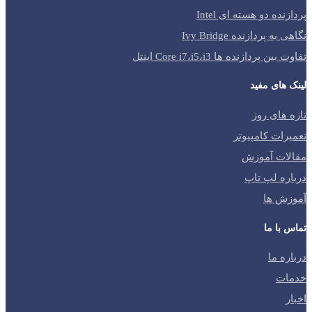
پردازنده دو هسته ای Intel
نگاهی به پردازنده Ivy Bridge
تفاوت بین پردازنده ها Core i7،i5،i3 اینتل
لینک های مفید
تازه های روز
تعمیرات کامپیوتر
مقالات آموزش
درباره لپ تاپ
آموزش ها
تماس با ما
درباره ما
خدمات
اخبار