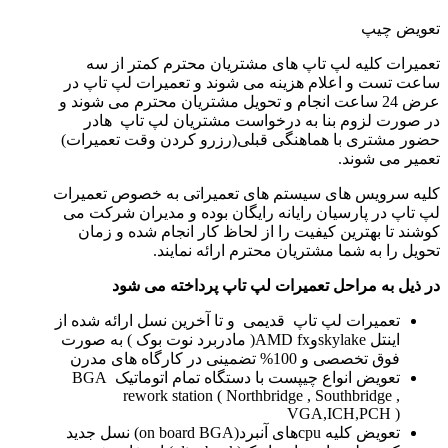
تعویض چیپ
تعمیرات کلیه لپ تاپ های مشتریان محترم کمتر از سه
ساعت تست و اعلام هزینه می شوند و تعمیرات لپ تاپ در
عرض 24 ساعت انجام و تحویل مشتریان محترم می شوند و
در صورت لزوم بنا به درخواست مشتریان لپ تاپ هادر
حضور مشتری با هماهنگی قبلی(رزرو کردن وقت تعمیرات)
تعمیر می شوند.
کلیه سرویس های سیستم های تعمیراتی به خصوص تعمیرات
لپ تاپ در پارسیان رایانه رایگان بوده و مدیران شرکت می
کوشند تا بهترین کیفیت را از لحاظ کار انجام شده و زمان
تحویل را به شما مشتریان محترم ارائه نمایند.
در ذیل به مراحل تعمیرات لپ تاپ پرداخته می شود
تعمیرات لپ تاپ قدیمی و تا آخرین نسل ارائه شده از
اینتل skylakeوAMD fx( مادربرد نوت بوک ) به صورت
فوق تخصصی و 100% تضمینی در کارگاه های مدرن
تعویض انواع چیپست با دستگاه تمام اتوماتیک BGA
rework station ( Northbridge , Southbridge ,
VGA,ICH,PCH )
تعویض کلیه cpuهای آنبرد(on board BGA) نسل جدید