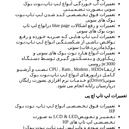
تعمیرات آب خـوردگـی انـواع لـپ تـاپ،نـوت بـوک
سونی بـصـورت تـضـمـیـنـی
تعمیرات فـوق تـخـصـصـی کـنـد شـدن لـپ تـاپ،نـوت
بـوک های سونی
تعمیرات و رفع اشکالات blue page درانواع لپ تاپ
،نوت بوک های سونی
تعمیرات لـپ تـاپ هـایـی کـه ضـربـه خـورده و رفـع
نـواقـص نـاشـی از شـکسـتـگـی انـواع لـپ تـاپ،نـوت
بـوک(مادربرد،قاب) سونی
تعمیرات انـواع هـارد نـوت بـوک های سونی و
ریـکـاوری و بـدسـکـتـور گـیـری تـوسـط دسـتـگـاه
pc3000 روسی
ارتـقـاءCPU , Ram , Modem , HDD نـصـب و آرشـیـو
کـامـل درایـورهـای انـواع لـپ تـاپ،نـوت بـوک
سونی(Driver)و خـدمـات نرم افزاری بصورت رایگان
درپارسیان رایانه انجام می شود.
تعمیرات لپ تاپ اچ پی
تعمیرات فـوق تـخـصـصـی انـواع لـپ تـاپ، نـوت بـوک
HP
تـعـمـیـر و تـعـویـضLCD & LED به صـورت
تـخـصـصـی لپ تاپ های HP
تعمیرات مـودم و وایـرلـس لـپ تـاپ، نـوت بـوک (