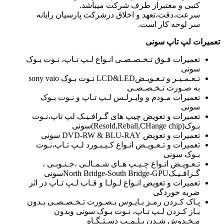
کتبی و معتبراز طرف شرکت میباشد.
سرعت،دقت،تعهد و اخلاق درشرکت پارسیان رایانه
سر لوحه کار است.
تعمیرات لپ تاپ سونی
تعمیرات فـوق تـخـصـصـی انـواع لـپ تـاپ، نـوت بـوک
سونی
تـعـمـیـر و تـعـویـضLCD&LED نـوت بـوک sony vaio
به صـورت تـخـصـصـی
تعمیرات مـودم و وایـرلـس لـپ تـاپ و نـوت بـوک
سونی
تعمیرات و تعویض چیپ های گـرافـیـک لپ تاپ،نـوت
بـوک(Resold,Reball,CHange chip)سونی
تعمیرات و تعویض DVD-RW & BLU-RAY سونی
تعمیرات و تـعـویـض انـواع کـیـبـورد لـپ تـاپ،نـوت
بـوک سونی
تـعـویـض انـواع چـیـپ هـای شـمـالـی ،جـنـوبـی ،
گـرافـیـکNorth Bridge-South Bridge-GPUسونی
تعمیرات و تعویض انـواع لـولـا و قـاب لـپ تـاپ در اثر
ضربه خوردگی
پـاک کـردن رمـز بـایـوس بـصـورت تـخـصـصـی بـدون
بـاز کـردن لـپ تـاپ، نـوت بـوک سونی وبدون
مـخـدوش شـدن پـلـمـپ دسـتـگـاه