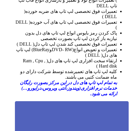
) تعمیرات انواع لولا و تعمیر و بازسازی انواع قاب لپ
تاپ DELL
تعمیرات فوق تخصصی لپ تاپ های ضربه خورده(
DELL )
تعمیرات فوق تخصصی لپ تاپ های آب خورده( DELL
)
پاک کردن رمز بایوس انواع لپ تاپ های دل بدون
نیازبه باز کردن لپ تاپ بصورت تخصصی
تعمیرات فوق تخصصی کند شدن لپ تاپ دل( DELL )
تعمیرات و تعویض انواع(DVD- RWوBlueRay) لپ تاپ
های دل( DELL )
ارتقاء سخت افزاری لپ تاپ های دل( Ram , Cpu ,
Hard disk )
کلیه لپ تاپ های تعمیرشده توسط شرکت دارای دو
ماه ضمانت کتبی می باشند.
به تمام لپ تاپ های دل در این مرکز بصورت رایگان
خدمات نرم افزاری(ویندوز،آنتی ویروس،درایورو…)
ارائه می شود.