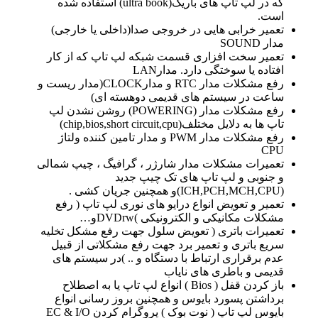
که در لپ تاپ های باریک(ultra book) استفاده شده
است.
تعمیر خرابی هایی در خروجی صدا(داخلی یا خارجی)
مدار SOUND
تعمیر سخت افزاری قسمت شبکه لپ تاپ که از کار
افتاده یا سوختگی دارد. مدارLAN
رفع مشکلات مدار RTC و مدارCLOCK(مدار ریست و
ساعت در سیستم های قدیمی دوهسته ای)
رفع مشکلات مدار (POWERING) روشن نشدن لپ
تاپ ها به دلایل مختلف(chip,bios,short circuit,cpu)
رفع مشکلات مدار PWM و مدار تامین کننده ولتاژ
CPU
تعمیرات مشکلات مدار شارژر ، گرافیگ ، چیپ شمالی
و جنوبی و لپ تاپ های تک چیپ جدید
(ICH,PCH,MCH,CPU)و همچنین جریان کشی .
تعمیر و تعویض انواع درایو های نوری لپ تاپ ( رفع
مشکلات مکانیکی و الکترونیکی )DVDrwو…
تعمیرات باتری ( تعویض سلول جهت رفع مشکل تخلیه
سریع باتری و تعمیر برد جهت رفع مشکلاتی از قبیل
عدم برقراری ارتباط با دستگاه و .. )در سیستم های
قدیمی و باطری های نایاب
باز کردن قفل ( Bios ) انواع لپ تاپ یا به اصطلاح
برداشتن پسورد بایوس و همچنین بروز رسانی انواع
بایوس لپ تاپ ( نوت بوک ) پروگرام کردن EC & I/O