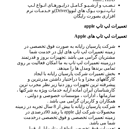
نـصـب و آرشـیـو کـامـل درایـورهـای انـواع لـپ
تـاپ،نـوت بـوک های لنوو(Driver)و خـدمـات نرم
افزاری بصورت رایگان
تعمیرات لپ تاپ
apple
تعمیرات لپ تاپ های
Apple
شرکت پارسیان رایانه به صورت فوق تخصصی در
زمینه تعمیرات لپ تاپ های اپل در خدمت شما
مشتریان گرامی می باشد .تجهیزات بروز و قدرتمند
درزمینه تعمیرات لپ تاپ به ما امکان فعالیت بر روی
تمامی برندها ومدل ها را میدهد.
بخش تعمیرات شرکت پارسیان رایانه با ایجاد
کارگاههای مجزا و با دراختیار داشتن مدرنترین و
پیشرفته ترین تجهیزات روز دنیا زیر نظر مجرب ترین
کارشناسان ایران آماده ارایه خدمات ویژه به شرکتها ،
سازمانها ، ادارات ، موسسات خصوصی و دولتی ،
همکاران و کاربران گرامی می باشد .
شرکت پارسیان رایانه با بیش از 8 سال تجربه در زمینه
محصولات شرکت اپل apple با رشد 90درصدی در
زمینه تعمیرات تخصصی و فوق تخصصی درخدمت
شما می باشد.
تعمیرات فوق تخصصی انواع لپ تاپ اپل از قبیل