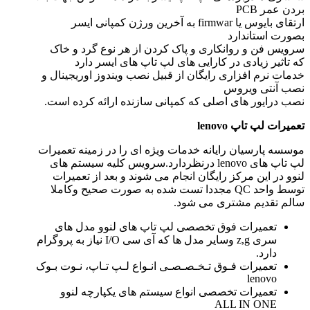
بردن عمر PCB
ارتقای بایوس یا firmwar به آخرین ورژن کمپانی ایسر
بصورت استاندارد
سرویس فن و روانکاری و پاک کردن از هر نوع گرد و خاک
که تاثیر زیادی در کارایی های لپ تاپ های ایسر دارد
خدمات نرم افزاری رایگان از قبیل نصب ویندوز اوریجینال و
نصب آنتی ویروس
نصب درایور های اصلی که کمپانی سازنده ارائه کرده است.
تعمیرات لپ تاپ
lenovo
موسسه پارسیان رایانه خدمات ویژه ای را در زمینه تعمیرات
لپ تاپ های lenovo درنظردارد.سرویس کلیه سیستم های
لنوو در این مرکز رایگان انجام می شوند و بعد از تعمیرات
توسط واحد QC مجددا تست شده به صورت صحیح وکاملا
سالم تقدیم مشتری می شود.
تعمیرات فوق تخصصی لپ تاپ های لنوو مدل های
سری z,g وسایر مدل ها که آی سی I/O نیاز به پروگرام
دارد.
تعمیرات فـوق تـخـصـصـی انـواع لـپ تـاپ، نـوت بـوک
lenovo
تعمیرات تخصصی انواع سیستم های یکپارچه لنوو
ALL IN ONE