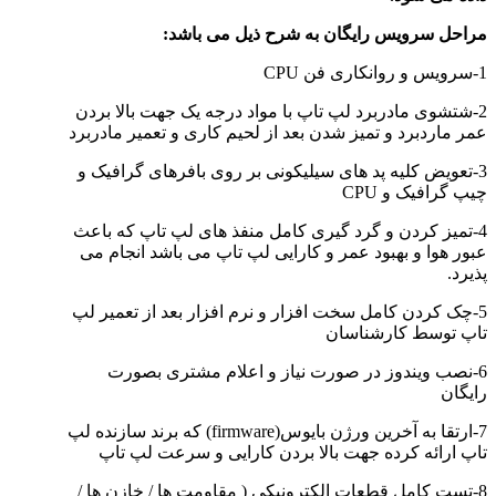
مراحل سرویس رایگان به شرح ذیل می باشد:
1-سرویس و روانکاری فن CPU
2-شتشوی مادربرد لپ تاپ با مواد درجه یک جهت بالا بردن
عمر ماردبرد و تمیز شدن بعد از لحیم کاری و تعمیر مادربرد
3-تعویض کلیه پد های سیلیکونی بر روی بافرهای گرافیک و
چیپ گرافیک و CPU
4-تمیز کردن و گرد گیری کامل منفذ های لپ تاپ که باعث
عبور هوا و بهبود عمر و کارایی لپ تاپ می باشد انجام می
پذیرد.
5-چک کردن کامل سخت افزار و نرم افزار بعد از تعمیر لپ
تاپ توسط کارشناسان
6-نصب ویندوز در صورت نیاز و اعلام مشتری بصورت
رایگان
7-ارتقا به آخرین ورژن بایوس(firmware) که برند سازنده لپ
تاپ ارائه کرده جهت بالا بردن کارایی و سرعت لپ تاپ
8-تست کامل قطعات الکترونيکي ( مقاومت ها / خازن ها /