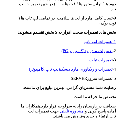
ديود ها / ترانزيستور ها / فت ها و … ) در حین تعمیرات لپ
تاپ
9-تست کامل هارد از لحاظ سلامت در تمامی لپ تاپ ها (
نوت بوک)
بخش های تعمیرات سخت افزار به 5 بخش تقسیم میشوند
:
1-تعمیرات لپ تاپ
2-
تعمیرات مادربرد(کامپیوتر PC)
3-
تعمیرات تبلت
4-
تعمیرات و ریکاوری هارد دیسک(لپ تاپ،کامپیوتر)
5-تعمیرات سرورSERVER
رضایت شما مشتریان گرامی، بهترین تبلیغ برای ماست
.
تخصص ما حرفه ما است
.
صداقت در پارسیان رایانه سرلوحه قرار دارد.همکاران ما
آماده پاسخ گویی و
مشاوره تلفنی
جهت تعمیرات لپ
تاپ،ارتقاء و خرید وفروش می باشند.