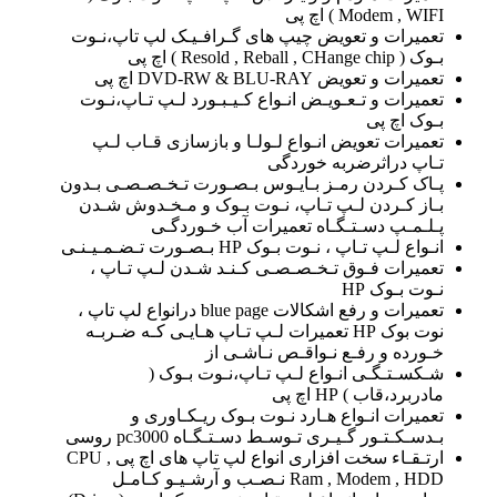
Modem , WIFI ) اچ پی
تعمیرات و تعویض چیپ های گـرافـیـک لپ تاپ،نـوت
بـوک ( Resold , Reball , CHange chip ) اچ پی
تعمیرات و تعویض DVD-RW & BLU-RAY اچ پی
تعمیرات و تـعـویـض انـواع کـیـبـورد لـپ تـاپ،نـوت
بـوک اچ پی
تعمیرات تعویض انـواع لـولـا و بازسازی قـاب لـپ
تـاپ دراثرضربه خوردگی
پـاک کـردن رمـز بـایـوس بـصـورت تـخـصـصـی بـدون
بـاز کـردن لـپ تـاپ، نـوت بـوک و مـخـدوش شـدن
پـلـمـپ دسـتـگـاه تعمیرات آب خـوردگـی
انـواع لـپ تـاپ ، نـوت بـوک HP بـصـورت تـضـمـیـنـی
تعمیرات فـوق تـخـصـصـی کـنـد شـدن لـپ تـاپ ،
نـوت بـوک HP
تعمیرات و رفع اشکالات blue page درانواع لپ تاپ ،
نوت بوک HP تعمیرات لـپ تـاپ هـایـی کـه ضـربـه
خـورده و رفـع نـواقـص نـاشـی از
شـکسـتـگـی انـواع لـپ تـاپ،نـوت بـوک (
مادربرد،قاب ) HP اچ پی
تعمیرات انـواع هـارد نـوت بـوک ریـکـاوری و
بـدسـکـتـور گـیـری تـوسـط دسـتـگـاه pc3000 روسی
ارتـقـاء سخت افزاری انواع لپ تاپ های اچ پی CPU ,
Ram , Modem , HDD نـصـب و آرشـیـو کـامـل