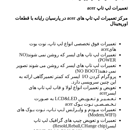
تعمیرات لپ تاپ
acer
مرکز تعمیرات لپ تاپ های
acer در پارسیان رایانه با قطعات
اوریجینال
تعمیرات فوق تخصصی انواع لپ تاپ، نوت بوت
هایacer
تعمیرات لپ تاپ های ایسر که روشن نمی شوند(NO
POWER)
تعمیرات لپ تاپ های ایسر که روشن می شوند تصویر
نمی دهند(NO BOOT)
پروگرام کردن I/O ایسر که کمتر تعمیرگاهی ارائه به
این چنین سرویسی دارد.
تعویض و تعمیرات انواع لولا و قاب لپ تاپ های
ایسرacer
تـعـمـیـر و تـعـویـض LCD&LED به صـورت
تـخـصـصـی نـوت بـوک acer
تعمیرات مـودم و وایـرلـس لـپ تـاپ، نـوت بـوک های
(Modem,WIFI)
تعمیرات و تعویض چیپ های گرافیک لپ تاپ
ایسر(Resold,Reball,CHange chip)