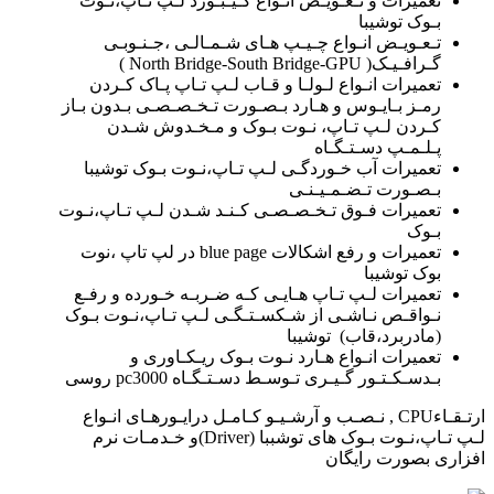
تعمیرات و تـعـویـض انـواع کـیـبـورد لـپ تـاپ،نـوت
بـوک توشیبا
تـعـویـض انـواع چـیـپ هـای شـمـالـی ،جـنـوبـی
گـرافـیـک( North Bridge-South Bridge-GPU )
تعمیرات انـواع لـولـا و قـاب لـپ تـاپ پـاک کـردن
رمـز بـایـوس و هـارد بـصـورت تـخـصـصـی بـدون بـاز
کـردن لـپ تـاپ، نـوت بـوک و مـخـدوش شـدن
پـلـمـپ دسـتـگـاه
تعمیرات آب خـوردگـی لـپ تـاپ،نـوت بـوک توشیبا
بـصـورت تـضـمـیـنـی
تعمیرات فـوق تـخـصـصـی کـنـد شـدن لـپ تـاپ،نـوت
بـوک
تعمیرات و رفع اشکالات blue page در لپ تاپ ،نوت
بوک توشیبا
تعمیرات لـپ تـاپ هـایـی کـه ضـربـه خـورده و رفـع
نـواقـص نـاشـی از شـکسـتـگـی لـپ تـاپ،نـوت بـوک
(مادربرد،قاب) توشیبا
تعمیرات انـواع هـارد نـوت بـوک ریـکـاوری و
بـدسـکـتـور گـیـری تـوسـط دسـتـگـاه pc3000 روسی
ارتـقـاءCPU , نـصـب و آرشـیـو کـامـل درایـورهـای انـواع
لـپ تـاپ،نـوت بـوک های توشببا (Driver)و خـدمـات نرم
افزاری بصورت رایگان