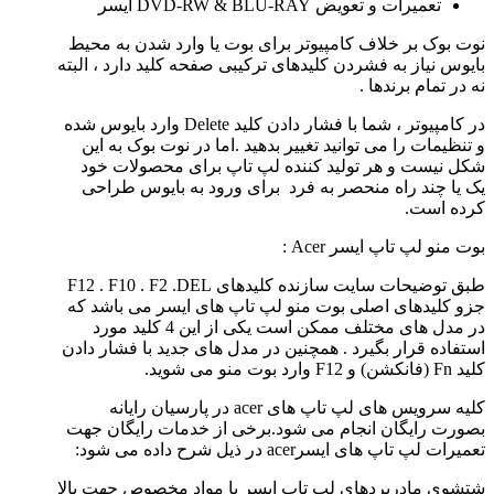
تعمیرات و تعویض DVD-RW & BLU-RAY ایسر
نوت بوک بر خلاف کامپیوتر برای بوت یا وارد شدن به محیط
بایوس نیاز به فشردن کلیدهای ترکیبی صفحه کلید دارد ، البته
نه در تمام برندها .
در کامپیوتر ، شما با فشار دادن کلید Delete وارد بایوس شده
و تنظیمات را می توانید تغییر بدهید .اما در نوت بوک به این
شکل نیست و هر تولید کننده لپ تاپ برای محصولات خود
یک یا چند راه منحصر به فرد برای ورود به بایوس طراحی
کرده است.
بوت منو لپ تاپ ایسر Acer :
طبق توضیحات سایت سازنده کلیدهای F12 . F10 . F2 .DEL
جزو کلیدهای اصلی بوت منو لپ تاپ های ایسر می باشد که
در مدل های مختلف ممکن است یکی از این 4 کلید مورد
استفاده قرار بگیرد . همچنین در مدل های جدید با فشار دادن
کلید Fn (فانکشن) و F12 وارد بوت منو می شوید.
کلیه سرویس های لپ تاپ های acer در پارسیان رایانه
بصورت رایگان انجام می شود.برخی از خدمات رایگان جهت
تعمیرات لپ تاپ های ایسرacer در ذیل شرح داده می شود:
شتشوی مادربردهای لپ تاپ ایسر با مواد مخصوص جهت بالا