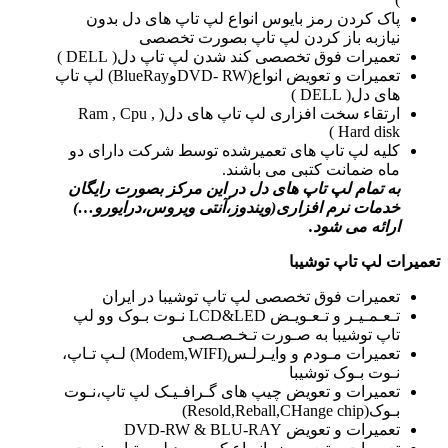
پاک کردن رمز بایوس انواع لپ تاپ های دل بدون
نیازبه باز کردن لپ تاپ بصورت تخصصی
تعمیرات فوق تخصصی کند شدن لپ تاپ دل( DELL )
تعمیرات و تعویض انواع(DVD- RWوBlueRay) لپ تاپ
های دل( DELL )
ارتقاء سخت افزاری لپ تاپ های دل( Ram , Cpu ,
Hard disk )
کلیه لپ تاپ های تعمیرشده توسط شرکت دارای دو
ماه ضمانت کتبی می باشند.
به تمام لپ تاپ های دل در این مرکز بصورت رایگان
خدمات نرم افزاری(ویندوز،آنتی ویروس،درایورو…)
ارائه می شود.
تعمیرات لپ تاپ توشیبا
تعمیرات فوق تخصصی لپ تاپ توشیبا در ایران
تـعـمـیـر و تـعـویـض LCD&LED نـوت بـوک وو لپ
تاپ توشیبا به صـورت تـخـصـصـی
تعمیرات مـودم و وایـرلـس(Modem,WIFI) لـپ تـاپ،
نـوت بـوک توشیبا
تعمیرات و تعویض چیپ های گـرافـیـک لپ تاپ،نـوت
بـوک(Resold,Reball,CHange chip)
تعمیرات و تعویض DVD-RW & BLU-RAY