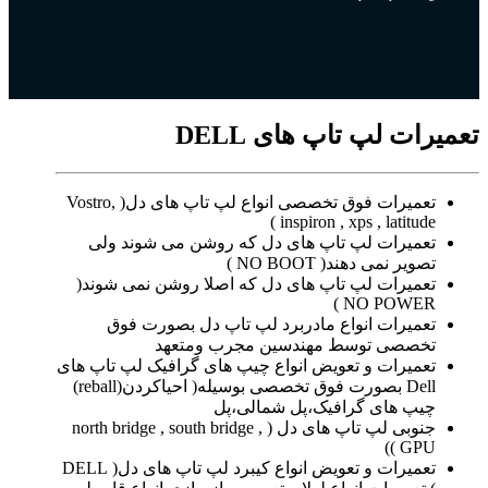
تعمیرات لپ تاپ های DELL
تعمیرات فوق تخصصی انواع لپ تاپ های دل( Vostro,
inspiron , xps , latitude )
تعمیرات لپ تاپ های دل که روشن می شوند ولی
تصویر نمی دهند( NO BOOT )
تعمیرات لپ تاپ های دل که اصلا روشن نمی شوند(
NO POWER )
تعمیرات انواع مادربرد لپ تاپ دل بصورت فوق
تخصصی توسط مهندسین مجرب ومتعهد
تعمیرات و تعویض انواع چیپ های گرافیک لپ تاپ های
Dell بصورت فوق تخصصی بوسیله( احیاکردن(reball)
چیپ های گرافیک،پل شمالی،پل
جنوبی لپ تاپ های دل ( north bridge , south bridge ,
GPU ))
تعمیرات و تعویض انواع کیبرد لپ تاپ های دل( DELL