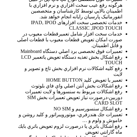
هرگونه رفع عيب سخت افزاري و نرم افزاري با
اطمينان بالايي توسط كارشناسان و متخصصین
انفورماتیک پارسیان رایانه انجام خواهد شد.
خدمات تخصصی سخت افزارهای IPAD, IPOD
CLASSIC ,IPOD TOUCH
خدمات سخت افزار شامل تعميرقطعات معيوب در
صورت امكان تعويض قطعات معيوب با قطعات اصلی
و قابل اطمينان.
تعمیرات فوق تخصصی برد اصلي دستگاه Mainboard
رفع اشكال بخش تغذيه دستگاه تعويض ياتعمير LCD
TOUCH
رفع كليه اشكالات نرم افزاري بخش تاچ و تصوير و
لايت
تعمير يا تعويض كليد HOME BUTTON
رفع اشكالات بخش آنتن اصلي واي فاي بلوتوث
رفع اشكالات مربوط به سنسورها و لايت تعمیرات
دوربين-درصورت نياز تعويض تعمیرات بخش SIM
CARD SLOT
رفع اشكال سنسورسيم و NO SIM
تعمیرات جك هندزفري- موتورويبراتور و كليد روشن و
خاموش و ولوم و …
رفع اشكال باتري يا درصورت لزوم تعويض باتري بايك
ماه گارانتي تعويض