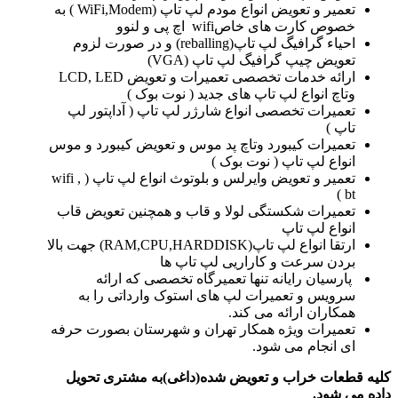
تعمیر و تعویض انواع مودم لپ تاپ (WiFi,Modem ) به
خصوص کارت های خاصwifi اچ پی و لنوو
احیاء گرافیگ لپ تاپ(reballing) و در صورت لزوم
تعویض چیپ گرافیگ لپ تاپ (VGA)
ارائه خدمات تخصصی تعمیرات و تعویض LCD, LED
وتاچ انواع لپ تاپ های جدید ( نوت بوک )
تعمیرات تخصصی انواع شارژر لپ تاپ ( آداپتور لپ
تاپ )
تعمیرات کیبورد وتاچ پد موس و تعویض کیبورد و موس
انواع لپ تاپ ( نوت بوک )
تعمیر و تعویض وایرلس و بلوتوث انواع لپ تاپ ( wifi ,
bt )
تعمیرات شکستگی لولا و قاب و همچنین تعویض قاب
انواع لپ تاپ
ارتقا انواع لپ تاپ(RAM,CPU,HARDDISK) جهت بالا
بردن سرعت و کاراریی لپ تاپ ها
پارسیان رایانه تنها تعمیرگاه تخصصی که ارائه
سرویس و تعمیرات لپ های استوک وارداتی را به
همکاران ارائه می کند.
تعمیرات ویژه همکار تهران و شهرستان بصورت حرفه
ای انجام می شود.
کلیه قطعات خراب و تعویض شده(داغی)به مشتری تحویل
داده می شود.