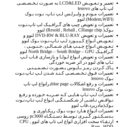
تعمیر و تـعـویـض LCD&LED به صـورت تـخـصـصـی
لپ تاپ های lenovo
تعمیرات مـودم و وایـرلـس لـپ تـاپ، نـوت بـوک
(Modem,WIFI) لنوو
تعمیرات و تعویض چیپ های گـرافـیـک لپ تاپ،نـوت
بـوک( Resold , Reball , CHange chip) لنوو
تعمیرات و تعویض DVD-RW & BLU-RAY لنوو و
تـعـویـض انـواع کـیـبـورد لـپ تـاپ،نـوت بـوک لنوو
تـعـویـض انـواع چـیـپ هـای شـمـالـی ،جـنـوبـی ،
گـرافـیـک North Bridge – South Bridge – GPU لنوو
تعمیرات و تعویض انـواع لـولـا و بازسازی قـاب لـپ
تـاپ های لنوو در اثر ضربه خوردگی
پـاک کـردن رمـز بـایـوس بـصـورت تـضـمـیـنـی
تعمیرات فـوق تـخـصـصـی کـنـد شـدن لـپ تـاپ،نـوت
بـوک lenovo
تعمیرات و رفع اشکالات blue pageدرانواع لپ تاپ
،نوت بوک lenovo
تعمیرات لـپ تـاپ هـایـی کـه ضـربـه خـورده و رفـع
نـواقـص نـاشـی از شـکسـتـگـی انـواع لـپ تـاپ،نـوت
بـوک(مادربرد،قاب لنوو
تعمیرات انـواع هـارد نـوت بـوک ریـکـاوری و
بـدسـکـتـور گـیـری تـوسـط دسـتـگـاه pc3000 روسی
ارتـقـاء سخت افزاری انواع لپ تاپ های لنوو CPU ,
Ram , HDD