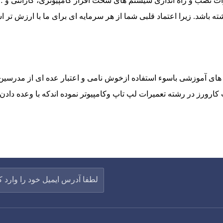
 نصب و راه اندازی سیستم های سخت افزار کامپیوتری، گارانتی و … د
ه باشد. زیرا اعتماد قلبی شما از هر سرمایه ای برای ما با ارزش تر 
ای آموزشی باسوء استفاده ازخوش نامی و اعتبار عده ای از مدرسین
10320 اقدام به تبلیغ سوءوجذب کارورز در رشته تعمیرات لپ تاپ وکامپیوتر نموده اند