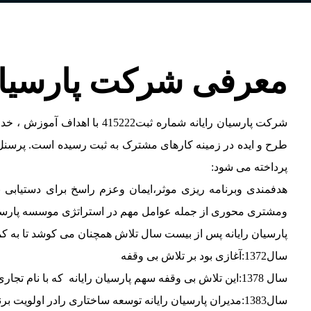
معرفی شرکت پارسیان 
شرکت پارسیان رایانه شماره 
طرح و ایده در زمینه کارهای مشترک به ثبت رسیده است. پرسنل ا
پرداخته می شود:
هدفمندی وبرنامه ریزی موثر،ایمان وعزم راسخ برای دستیابی
ومشتری محوری از جمله عوامل مهم در استراتژی موسسه پارسیان
پارسیان رایانه پس از بیست سال تلاش همچنان می کوشد تا به کم
سال1372:آغازی بود بر تلاش بی وقفه
سال 1378:این تلاش بی وقفه سهم پارسیان رایانه که با نام تجاری پاناست(PANASET)فعالیت می کرد گسترش داد وتوانست مشتریان بی شماری را از هرگوشه از ایران را جذب نماید.
سال1383:مدیران پارسیان رایانه توسعه ساختاری رادر اولویت برنامه خود قرار دهند و با ایجاد تنوع در خدمات خود کسب وکار خود را توسعه داده که منجر به افتتاح دفتر دوم شد.