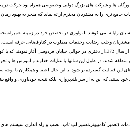
 و خدمات جامع تری را به مشتریان محترم ارائه نماید که منجر به بهبود
نون پارسیان رایانه می کوشد با نوآوری در تخصص خود در زمینه تعمیرا
 نیاز مشتریان وجلب رضایت وخدمات مطلوب در کنارفضایی حرفه ایست.
موسسان و همکاران شرکت پارسیان رایانه کار خود را در تهران از سال 1372از دفتری در ح
ر دوم خود در همان منطقه شدند. در طول این سالها با عنایات خداوند و آموزش 
ین فعالیت گسترده تر شود. با این حال اعضا و همکاران با توجه به 
د ببینند. که این نه از سر بلندپروازی بلکه نتیجه خودباوری و واقع 
 ثبت415222 با اهداف آموزش ، خدمات (تعمیر کامپیوتر،تعمیر لپ تاپ، نصب و راه ان