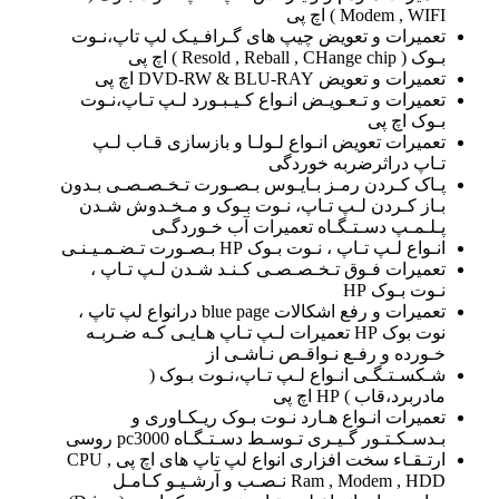
Modem , WIFI ) اچ پی
تعمیرات و تعویض چیپ های گـرافـیـک لپ تاپ،نـوت
بـوک ( Resold , Reball , CHange chip ) اچ پی
تعمیرات و تعویض DVD-RW & BLU-RAY اچ پی
تعمیرات و تـعـویـض انـواع کـیـبـورد لـپ تـاپ،نـوت
بـوک اچ پی
تعمیرات تعویض انـواع لـولـا و بازسازی قـاب لـپ
تـاپ دراثرضربه خوردگی
پـاک کـردن رمـز بـایـوس بـصـورت تـخـصـصـی بـدون
بـاز کـردن لـپ تـاپ، نـوت بـوک و مـخـدوش شـدن
پـلـمـپ دسـتـگـاه تعمیرات آب خـوردگـی
انـواع لـپ تـاپ ، نـوت بـوک HP بـصـورت تـضـمـیـنـی
تعمیرات فـوق تـخـصـصـی کـنـد شـدن لـپ تـاپ ،
نـوت بـوک HP
تعمیرات و رفع اشکالات blue page درانواع لپ تاپ ،
نوت بوک HP تعمیرات لـپ تـاپ هـایـی کـه ضـربـه
خـورده و رفـع نـواقـص نـاشـی از
شـکسـتـگـی انـواع لـپ تـاپ،نـوت بـوک (
مادربرد،قاب ) HP اچ پی
تعمیرات انـواع هـارد نـوت بـوک ریـکـاوری و
بـدسـکـتـور گـیـری تـوسـط دسـتـگـاه pc3000 روسی
ارتـقـاء سخت افزاری انواع لپ تاپ های اچ پی CPU ,
Ram , Modem , HDD نـصـب و آرشـیـو کـامـل