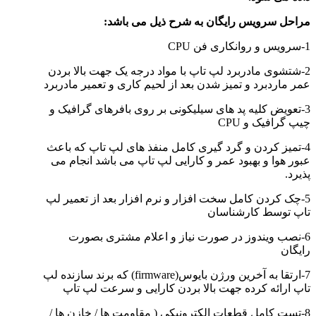
مراحل سرویس رایگان به شرح ذیل می باشد:
1-سرویس و روانکاری فن CPU
2-شتشوی مادربرد لپ تاپ با مواد درجه یک جهت بالا بردن
عمر ماردبرد و تمیز شدن بعد از لحیم کاری و تعمیر مادربرد
3-تعویض کلیه پد های سیلیکونی بر روی بافرهای گرافیک و
چیپ گرافیک و CPU
4-تمیز کردن و گرد گیری کامل منفذ های لپ تاپ که باعث
عبور هوا و بهبود عمر و کارایی لپ تاپ می باشد انجام می
پذیرد.
5-چک کردن کامل سخت افزار و نرم افزار بعد از تعمیر لپ
تاپ توسط کارشناسان
6-نصب ویندوز در صورت نیاز و اعلام مشتری بصورت
رایگان
7-ارتقا به آخرین ورژن بایوس(firmware) که برند سازنده لپ
تاپ ارائه کرده جهت بالا بردن کارایی و سرعت لپ تاپ
8-تست کامل قطعات الکترونيکي ( مقاومت ها / خازن ها /