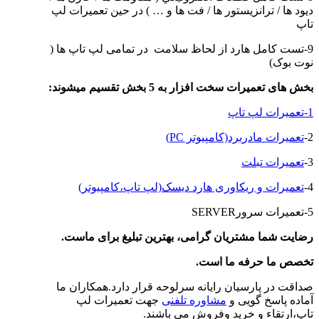
ديود ها / ترانزيستور ها / فت ها و … ) در حین تعمیرات لپ
تاپ
9-تست کامل هارد از لحاظ سلامت در تمامی لپ تاپ ها (
نوت بوک)
بخش های تعمیرات سخت افزار به 5 بخش تقسیم میشوند
:
1-تعمیرات لپ تاپ
2-
تعمیرات مادربرد(کامپیوتر PC)
3-
تعمیرات تبلت
4-
تعمیرات و ریکاوری هارد دیسک(لپ تاپ،کامپیوتر)
5-تعمیرات سرورSERVER
رضایت شما مشتریان گرامی، بهترین تبلیغ برای ماست
.
تخصص ما حرفه ما است
.
صداقت در پارسیان رایانه سرلوحه قرار دارد.همکاران ما
آماده پاسخ گویی و
مشاوره تلفنی
جهت تعمیرات لپ
تاپ،ارتقاء و خرید وفروش می باشند.