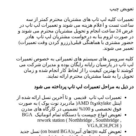
تعویض چیپ
تعمیرات کلیه لپ تاپ های مشتریان محترم کمتر از سه
ساعت تست و اعلام هزینه می شوند و تعمیرات لپ تاپ در
عرض 24 ساعت انجام و تحویل مشتریان محترم می شوند و
در صورت لزوم بنا به درخواست مشتریان لپ تاپ هادر
حضور مشتری با هماهنگی قبلی(رزرو کردن وقت تعمیرات)
تعمیر می شوند.
کلیه سرویس های سیستم های تعمیراتی به خصوص تعمیرات
لپ تاپ در پارسیان رایانه رایگان بوده و مدیران شرکت می
کوشند تا بهترین کیفیت را از لحاظ کار انجام شده و زمان
تحویل را به شما مشتریان محترم ارائه نمایند.
در ذیل به مراحل تعمیرات لپ تاپ پرداخته می شود
تعمیرات لپ تاپ قدیمی و تا آخرین نسل ارائه شده از
اینتل skylakeوAMD fx( مادربرد نوت بوک ) به صورت
فوق تخصصی و 100% تضمینی در کارگاه های مدرن
تعویض انواع چیپست با دستگاه تمام اتوماتیک BGA
rework station ( Northbridge , Southbridge ,
VGA,ICH,PCH )
تعویض کلیه cpuهای آنبرد(on board BGA) نسل جدید