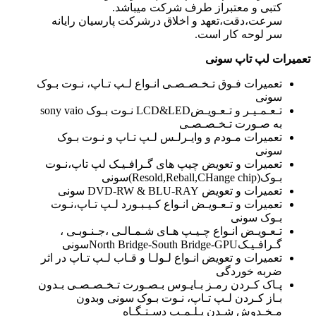
کتبی و معتبراز طرف شرکت میباشد.
سرعت،دقت،تعهد و اخلاق درشرکت پارسیان رایانه
سر لوحه کار است.
تعمیرات لپ تاپ سونی
تعمیرات فـوق تـخـصـصـی انـواع لـپ تـاپ، نـوت بـوک
سونی
تـعـمـیـر و تـعـویـضLCD&LED نـوت بـوک sony vaio
به صـورت تـخـصـصـی
تعمیرات مـودم و وایـرلـس لـپ تـاپ و نـوت بـوک
سونی
تعمیرات و تعویض چیپ های گـرافـیـک لپ تاپ،نـوت
بـوک(Resold,Reball,CHange chip)سونی
تعمیرات و تعویض DVD-RW & BLU-RAY سونی
تعمیرات و تـعـویـض انـواع کـیـبـورد لـپ تـاپ،نـوت
بـوک سونی
تـعـویـض انـواع چـیـپ هـای شـمـالـی ،جـنـوبـی ،
گـرافـیـکNorth Bridge-South Bridge-GPUسونی
تعمیرات و تعویض انـواع لـولـا و قـاب لـپ تـاپ در اثر
ضربه خوردگی
پـاک کـردن رمـز بـایـوس بـصـورت تـخـصـصـی بـدون
بـاز کـردن لـپ تـاپ، نـوت بـوک سونی وبدون
مـخـدوش شـدن پـلـمـپ دسـتـگـاه