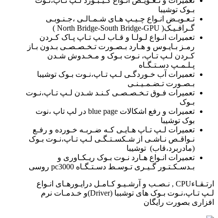
تعمیرات و تـعـویـض انـواع کـیـبـورد لـپ تـاپ،نـوت
بـوک توشیبا
تـعـویـض انـواع چـیـپ هـای شـمـالـی ،جـنـوبـی
گـرافـیـک( North Bridge-South Bridge-GPU )
تعمیرات انـواع لـولـا و قـاب لـپ تـاپ پـاک کـردن
رمـز بـایـوس و هـارد بـصـورت تـخـصـصـی بـدون بـاز
کـردن لـپ تـاپ، نـوت بـوک و مـخـدوش شـدن
پـلـمـپ دسـتـگـاه
تعمیرات آب خـوردگـی لـپ تـاپ،نـوت بـوک توشیبا
بـصـورت تـضـمـیـنـی
تعمیرات فـوق تـخـصـصـی کـنـد شـدن لـپ تـاپ،نـوت
بـوک
تعمیرات و رفع اشکالات blue page در لپ تاپ ،نوت
بوک توشیبا
تعمیرات لـپ تـاپ هـایـی کـه ضـربـه خـورده و رفـع
نـواقـص نـاشـی از شـکسـتـگـی لـپ تـاپ،نـوت بـوک
(مادربرد،قاب) توشیبا
تعمیرات انـواع هـارد نـوت بـوک ریـکـاوری و
بـدسـکـتـور گـیـری تـوسـط دسـتـگـاه pc3000 روسی
ارتـقـاءCPU , نـصـب و آرشـیـو کـامـل درایـورهـای انـواع
لـپ تـاپ،نـوت بـوک های توشببا (Driver)و خـدمـات نرم
افزاری بصورت رایگان