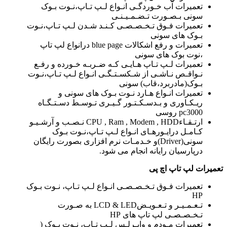
تعمیرات آب خـوردگـی انـواع لـپ تـاپ،نـوت بـوک
سونی بـصـورت تـضـمـیـنـی
تعمیرات فـوق تـخـصـصـی کـنـد شـدن لـپ تـاپ،نـوت
بـوک های سونی
تعمیرات و رفع اشکالات blue page درانواع لپ تاپ
،نوت بوک های سونی
تعمیرات لـپ تـاپ هـایـی کـه ضـربـه خـورده و رفـع
نـواقـص نـاشـی از شـکسـتـگـی انـواع لـپ تـاپ،نـوت
بـوک(مادربرد،قاب) سونی
تعمیرات انـواع هـارد نـوت بـوک های سونی و
ریـکـاوری و بـدسـکـتـور گـیـری تـوسـط دسـتـگـاه
pc3000 روسی
ارتـقـاءCPU , Ram , Modem , HDD نـصـب و آرشـیـو
کـامـل درایـورهـای انـواع لـپ تـاپ،نـوت بـوک
سونی(Driver)و خـدمـات نرم افزاری بصورت رایگان
درپارسیان رایانه انجام می شود.
تعمیرات لپ تاپ اچ پی
تعمیرات فـوق تـخـصـصـی انـواع لـپ تـاپ، نـوت بـوک
HP
تـعـمـیـر و تـعـویـضLCD & LED به صـورت
تـخـصـصـی لپ تاپ های HP
تعمیرات مـودم و وایـرلـس لـپ تـاپ، نـوت بـوک (