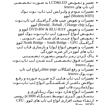
تعمیر و تـعـویـض LCD&LED به صـورت تـخـصـصـی
لپ تاپ های lenovo
تعمیرات مـودم و وایـرلـس لـپ تـاپ، نـوت بـوک
(Modem,WIFI) لنوو
تعمیرات و تعویض چیپ های گـرافـیـک لپ تاپ،نـوت
بـوک( Resold , Reball , CHange chip) لنوو
تعمیرات و تعویض DVD-RW & BLU-RAY لنوو و
تـعـویـض انـواع کـیـبـورد لـپ تـاپ،نـوت بـوک لنوو
تـعـویـض انـواع چـیـپ هـای شـمـالـی ،جـنـوبـی ،
گـرافـیـک North Bridge – South Bridge – GPU لنوو
تعمیرات و تعویض انـواع لـولـا و بازسازی قـاب لـپ
تـاپ های لنوو در اثر ضربه خوردگی
پـاک کـردن رمـز بـایـوس بـصـورت تـضـمـیـنـی
تعمیرات فـوق تـخـصـصـی کـنـد شـدن لـپ تـاپ،نـوت
بـوک lenovo
تعمیرات و رفع اشکالات blue pageدرانواع لپ تاپ
،نوت بوک lenovo
تعمیرات لـپ تـاپ هـایـی کـه ضـربـه خـورده و رفـع
نـواقـص نـاشـی از شـکسـتـگـی انـواع لـپ تـاپ،نـوت
بـوک(مادربرد،قاب لنوو
تعمیرات انـواع هـارد نـوت بـوک ریـکـاوری و
بـدسـکـتـور گـیـری تـوسـط دسـتـگـاه pc3000 روسی
ارتـقـاء سخت افزاری انواع لپ تاپ های لنوو CPU ,
Ram , HDD