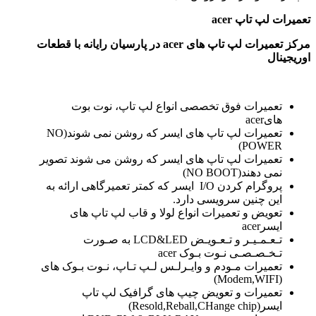
تعمیرات لپ تاپ
acer
مرکز تعمیرات لپ تاپ های
acer در پارسیان رایانه با قطعات
اوریجینال
تعمیرات فوق تخصصی انواع لپ تاپ، نوت بوت
هایacer
تعمیرات لپ تاپ های ایسر که روشن نمی شوند(NO
POWER)
تعمیرات لپ تاپ های ایسر که روشن می شوند تصویر
نمی دهند(NO BOOT)
پروگرام کردن I/O ایسر که کمتر تعمیرگاهی ارائه به
این چنین سرویسی دارد.
تعویض و تعمیرات انواع لولا و قاب لپ تاپ های
ایسرacer
تـعـمـیـر و تـعـویـض LCD&LED به صـورت
تـخـصـصـی نـوت بـوک acer
تعمیرات مـودم و وایـرلـس لـپ تـاپ، نـوت بـوک های
(Modem,WIFI)
تعمیرات و تعویض چیپ های گرافیک لپ تاپ
ایسر(Resold,Reball,CHange chip)