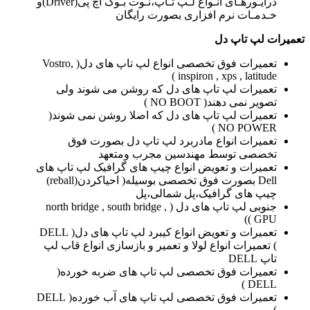
درایـورهـای انـواع لـپ تـاپ،نـوت بـوک اچ پی(Driver)و
خـدمـات نرم افزاری بصورت رایگان
تعمیرات لپ تاپ دل
تعمیرات فوق تخصصی انواع لپ تاپ های دل( Vostro,
inspiron , xps , latitude )
تعمیرات لپ تاپ های دل که روشن می شوند ولی
تصویر نمی دهند( NO BOOT )
تعمیرات لپ تاپ های دل که اصلا روشن نمی شوند(
NO POWER )
تعمیرات انواع مادربرد لپ تاپ دل بصورت فوق
تخصصی توسط مهندسین مجرب ومتعهد
تعمیرات و تعویض انواع چیپ های گرافیک لپ تاپ های
Dell بصورت فوق تخصصی بوسیله( احیاکردن(reball)
چیپ های گرافیک،پل شمالی،پل
جنوبی لپ تاپ های دل ( north bridge , south bridge ,
GPU ))
تعمیرات و تعویض انواع کیبرد لپ تاپ های دل( DELL
) تعمیرات انواع لولا و تعمیر و بازسازی انواع قاب لپ
تاپ DELL
تعمیرات فوق تخصصی لپ تاپ های ضربه خورده(
DELL )
تعمیرات فوق تخصصی لپ تاپ های آب خورده( DELL
)