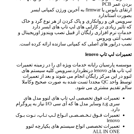
بردن عمر PCB
ارتقای بایوس یا firmwar به آخرین ورژن کمپانی ایسر
بصورت استاندارد
سرویس فن و روانکاری و پاک کردن از هر نوع گرد و خاک
که تاثیر زیادی در کارایی های لپ تاپ های ایسر دارد
خدمات نرم افزاری رایگان از قبیل نصب ویندوز اوریجینال و
نصب آنتی ویروس
نصب درایور های اصلی که کمپانی سازنده ارائه کرده است.
تعمیرات لپ تاپ
lenovo
موسسه پارسیان رایانه خدمات ویژه ای را در زمینه تعمیرات
لپ تاپ های lenovo درنظردارد.سرویس کلیه سیستم های
لنوو در این مرکز رایگان انجام می شوند و بعد از تعمیرات
توسط واحد QC مجددا تست شده به صورت صحیح وکاملا
سالم تقدیم مشتری می شود.
تعمیرات فوق تخصصی لپ تاپ های لنوو مدل های
سری z,g وسایر مدل ها که آی سی I/O نیاز به پروگرام
دارد.
تعمیرات فـوق تـخـصـصـی انـواع لـپ تـاپ، نـوت بـوک
lenovo
تعمیرات تخصصی انواع سیستم های یکپارچه لنوو
ALL IN ONE