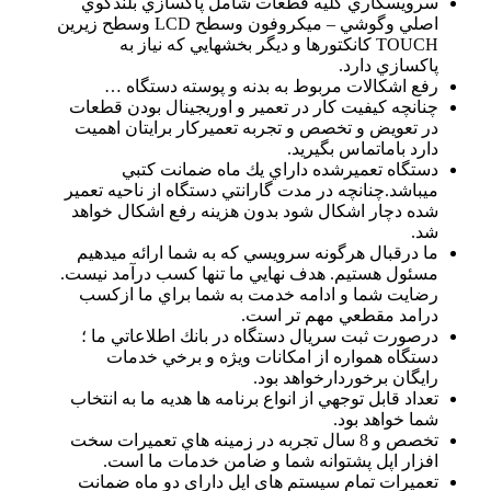
سرويسكاري كليه قطعات شامل پاكسازي بلندگوي
اصلي وگوشي – ميكروفون وسطح LCD وسطح زيرين
TOUCH كانكتورها و ديگر بخشهايي كه نياز به
پاكسازي دارد.
رفع اشكالات مربوط به بدنه و پوسته دستگاه …
چنانچه كيفيت كار در تعمير و اوريجينال بودن قطعات
در تعويض و تخصص و تجربه تعميركار برايتان اهميت
دارد باماتماس بگيريد.
دستگاه تعميرشده داراي يك ماه ضمانت كتبي
ميباشد.چنانچه در مدت گارانتي دستگاه از ناحيه تعمير
شده دچار اشكال شود بدون هزينه رفع اشكال خواهد
شد.
ما درقبال هرگونه سرويسي كه به شما ارائه ميدهيم
مسئول هستيم. هدف نهايي ما تنها كسب درآمد نيست.
رضايت شما و ادامه خدمت به شما براي ما ازكسب
درامد مقطعي مهم تر است.
درصورت ثبت سريال دستگاه در بانك اطلاعاتي ما ؛
دستگاه همواره از امكانات ويژه و برخي خدمات
رايگان برخوردارخواهد بود.
تعداد قابل توجهي از انواع برنامه ها هديه ما به انتخاب
شما خواهد بود.
تخصص و 8 سال تجربه در زمينه هاي تعمیرات سخت
افزار اپل پشتوانه شما و ضامن خدمات ما است.
تعمیرات تمام سیستم های اپل دارای دو ماه ضمانت