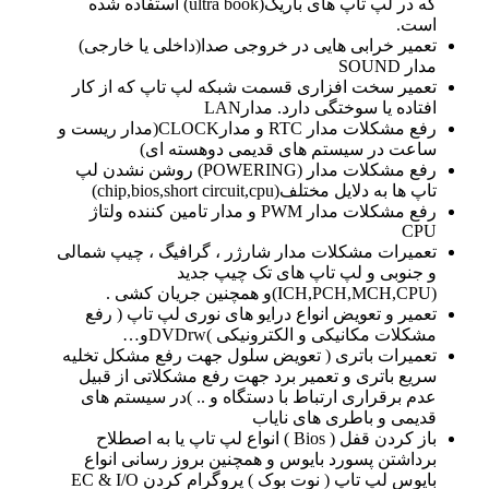
که در لپ تاپ های باریک(ultra book) استفاده شده
است.
تعمیر خرابی هایی در خروجی صدا(داخلی یا خارجی)
مدار SOUND
تعمیر سخت افزاری قسمت شبکه لپ تاپ که از کار
افتاده یا سوختگی دارد. مدارLAN
رفع مشکلات مدار RTC و مدارCLOCK(مدار ریست و
ساعت در سیستم های قدیمی دوهسته ای)
رفع مشکلات مدار (POWERING) روشن نشدن لپ
تاپ ها به دلایل مختلف(chip,bios,short circuit,cpu)
رفع مشکلات مدار PWM و مدار تامین کننده ولتاژ
CPU
تعمیرات مشکلات مدار شارژر ، گرافیگ ، چیپ شمالی
و جنوبی و لپ تاپ های تک چیپ جدید
(ICH,PCH,MCH,CPU)و همچنین جریان کشی .
تعمیر و تعویض انواع درایو های نوری لپ تاپ ( رفع
مشکلات مکانیکی و الکترونیکی )DVDrwو…
تعمیرات باتری ( تعویض سلول جهت رفع مشکل تخلیه
سریع باتری و تعمیر برد جهت رفع مشکلاتی از قبیل
عدم برقراری ارتباط با دستگاه و .. )در سیستم های
قدیمی و باطری های نایاب
باز کردن قفل ( Bios ) انواع لپ تاپ یا به اصطلاح
برداشتن پسورد بایوس و همچنین بروز رسانی انواع
بایوس لپ تاپ ( نوت بوک ) پروگرام کردن EC & I/O