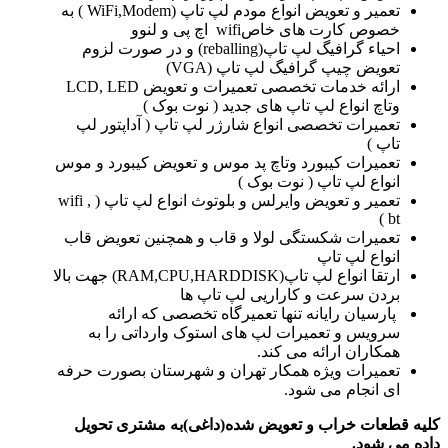
تعمیر و تعویض انواع مودم لپ تاپ (WiFi,Modem ) به
خصوص کارت های خاصwifi اچ پی و لنوو
احیاء گرافیگ لپ تاپ(reballing) و در صورت لزوم
تعویض چیپ گرافیگ لپ تاپ (VGA)
ارائه خدمات تخصصی تعمیرات و تعویض LCD, LED
وتاچ انواع لپ تاپ های جدید ( نوت بوک )
تعمیرات تخصصی انواع شارژر لپ تاپ ( آداپتور لپ
تاپ )
تعمیرات کیبورد وتاچ پد موس و تعویض کیبورد و موس
انواع لپ تاپ ( نوت بوک )
تعمیر و تعویض وایرلس و بلوتوث انواع لپ تاپ ( wifi ,
bt )
تعمیرات شکستگی لولا و قاب و همچنین تعویض قاب
انواع لپ تاپ
ارتقا انواع لپ تاپ(RAM,CPU,HARDDISK) جهت بالا
بردن سرعت و کاراریی لپ تاپ ها
پارسیان رایانه تنها تعمیرگاه تخصصی که ارائه
سرویس و تعمیرات لپ های استوک وارداتی را به
همکاران ارائه می کند.
تعمیرات ویژه همکار تهران و شهرستان بصورت حرفه
ای انجام می شود.
کلیه قطعات خراب و تعویض شده(داغی)به مشتری تحویل
داده می شود.