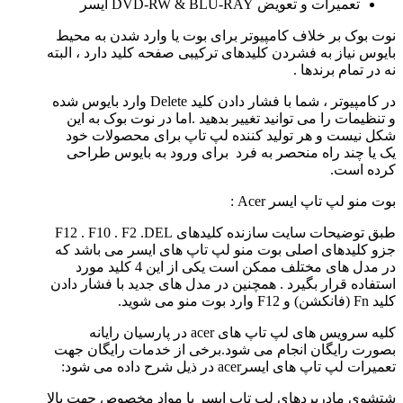
تعمیرات و تعویض DVD-RW & BLU-RAY ایسر
نوت بوک بر خلاف کامپیوتر برای بوت یا وارد شدن به محیط
بایوس نیاز به فشردن کلیدهای ترکیبی صفحه کلید دارد ، البته
نه در تمام برندها .
در کامپیوتر ، شما با فشار دادن کلید Delete وارد بایوس شده
و تنظیمات را می توانید تغییر بدهید .اما در نوت بوک به این
شکل نیست و هر تولید کننده لپ تاپ برای محصولات خود
یک یا چند راه منحصر به فرد برای ورود به بایوس طراحی
کرده است.
بوت منو لپ تاپ ایسر Acer :
طبق توضیحات سایت سازنده کلیدهای F12 . F10 . F2 .DEL
جزو کلیدهای اصلی بوت منو لپ تاپ های ایسر می باشد که
در مدل های مختلف ممکن است یکی از این 4 کلید مورد
استفاده قرار بگیرد . همچنین در مدل های جدید با فشار دادن
کلید Fn (فانکشن) و F12 وارد بوت منو می شوید.
کلیه سرویس های لپ تاپ های acer در پارسیان رایانه
بصورت رایگان انجام می شود.برخی از خدمات رایگان جهت
تعمیرات لپ تاپ های ایسرacer در ذیل شرح داده می شود:
شتشوی مادربردهای لپ تاپ ایسر با مواد مخصوص جهت بالا