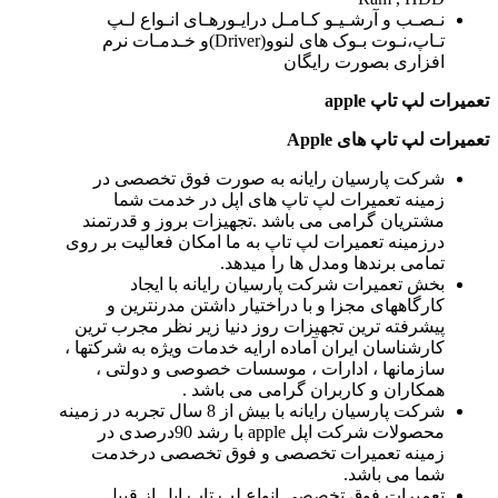
نـصـب و آرشـیـو کـامـل درایـورهـای انـواع لـپ
تـاپ،نـوت بـوک های لنوو(Driver)و خـدمـات نرم
افزاری بصورت رایگان
تعمیرات لپ تاپ
apple
تعمیرات لپ تاپ های
Apple
شرکت پارسیان رایانه به صورت فوق تخصصی در
زمینه تعمیرات لپ تاپ های اپل در خدمت شما
مشتریان گرامی می باشد .تجهیزات بروز و قدرتمند
درزمینه تعمیرات لپ تاپ به ما امکان فعالیت بر روی
تمامی برندها ومدل ها را میدهد.
بخش تعمیرات شرکت پارسیان رایانه با ایجاد
کارگاههای مجزا و با دراختیار داشتن مدرنترین و
پیشرفته ترین تجهیزات روز دنیا زیر نظر مجرب ترین
کارشناسان ایران آماده ارایه خدمات ویژه به شرکتها ،
سازمانها ، ادارات ، موسسات خصوصی و دولتی ،
همکاران و کاربران گرامی می باشد .
شرکت پارسیان رایانه با بیش از 8 سال تجربه در زمینه
محصولات شرکت اپل apple با رشد 90درصدی در
زمینه تعمیرات تخصصی و فوق تخصصی درخدمت
شما می باشد.
تعمیرات فوق تخصصی انواع لپ تاپ اپل از قبیل