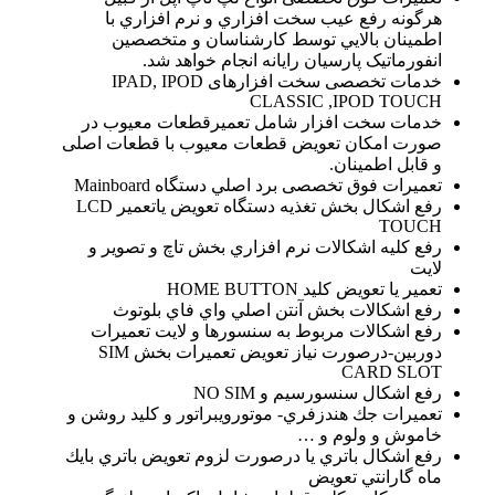
هرگونه رفع عيب سخت افزاري و نرم افزاري با
اطمينان بالايي توسط كارشناسان و متخصصین
انفورماتیک پارسیان رایانه انجام خواهد شد.
خدمات تخصصی سخت افزارهای IPAD, IPOD
CLASSIC ,IPOD TOUCH
خدمات سخت افزار شامل تعميرقطعات معيوب در
صورت امكان تعويض قطعات معيوب با قطعات اصلی
و قابل اطمينان.
تعمیرات فوق تخصصی برد اصلي دستگاه Mainboard
رفع اشكال بخش تغذيه دستگاه تعويض ياتعمير LCD
TOUCH
رفع كليه اشكالات نرم افزاري بخش تاچ و تصوير و
لايت
تعمير يا تعويض كليد HOME BUTTON
رفع اشكالات بخش آنتن اصلي واي فاي بلوتوث
رفع اشكالات مربوط به سنسورها و لايت تعمیرات
دوربين-درصورت نياز تعويض تعمیرات بخش SIM
CARD SLOT
رفع اشكال سنسورسيم و NO SIM
تعمیرات جك هندزفري- موتورويبراتور و كليد روشن و
خاموش و ولوم و …
رفع اشكال باتري يا درصورت لزوم تعويض باتري بايك
ماه گارانتي تعويض