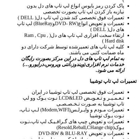
پاک کردن رمز بایوس انواع لپ تاپ های دل بدون
نیازبه باز کردن لپ تاپ بصورت تخصصی
تعمیرات فوق تخصصی کند شدن لپ تاپ دل( DELL )
تعمیرات و تعویض انواع(DVD- RWوBlueRay) لپ تاپ
های دل( DELL )
ارتقاء سخت افزاری لپ تاپ های دل( Ram , Cpu ,
Hard disk )
کلیه لپ تاپ های تعمیرشده توسط شرکت دارای دو
ماه ضمانت کتبی می باشند.
به تمام لپ تاپ های دل در این مرکز بصورت رایگان
خدمات نرم افزاری(ویندوز،آنتی ویروس،درایورو…)
ارائه می شود.
تعمیرات لپ تاپ توشیبا
تعمیرات فوق تخصصی لپ تاپ توشیبا در ایران
تـعـمـیـر و تـعـویـض LCD&LED نـوت بـوک وو لپ
تاپ توشیبا به صـورت تـخـصـصـی
تعمیرات مـودم و وایـرلـس(Modem,WIFI) لـپ تـاپ،
نـوت بـوک توشیبا
تعمیرات و تعویض چیپ های گـرافـیـک لپ تاپ،نـوت
بـوک(Resold,Reball,CHange chip)
تعمیرات و تعویض DVD-RW & BLU-RAY