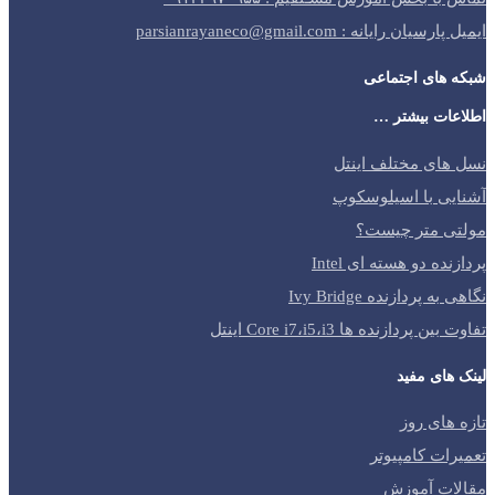
ایمیل پارسیان رایانه : parsianrayaneco@gmail.com
شبکه های اجتماعی
اطلاعات بیشتر …
نسل های مختلف اینتل
آشنایی با اسیلوسکوپ
مولتی متر چیست؟
پردازنده دو هسته ای Intel
نگاهی به پردازنده Ivy Bridge
تفاوت بین پردازنده ها Core i7،i5،i3 اینتل
لینک های مفید
تازه های روز
تعمیرات کامپیوتر
مقالات آموزش