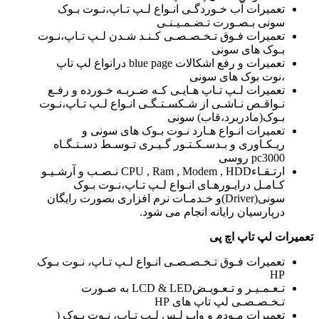
تعمیرات آب خـوردگـی انـواع لـپ تـاپ،نـوت بـوک
سونی بـصـورت تـضـمـیـنـی
تعمیرات فـوق تـخـصـصـی کـنـد شـدن لـپ تـاپ،نـوت
بـوک های سونی
تعمیرات و رفع اشکالات blue page درانواع لپ تاپ
،نوت بوک های سونی
تعمیرات لـپ تـاپ هـایـی کـه ضـربـه خـورده و رفـع
نـواقـص نـاشـی از شـکسـتـگـی انـواع لـپ تـاپ،نـوت
بـوک(مادربرد،قاب) سونی
تعمیرات انـواع هـارد نـوت بـوک های سونی و
ریـکـاوری و بـدسـکـتـور گـیـری تـوسـط دسـتـگـاه
pc3000 روسی
ارتـقـاءCPU , Ram , Modem , HDD نـصـب و آرشـیـو
کـامـل درایـورهـای انـواع لـپ تـاپ،نـوت بـوک
سونی(Driver)و خـدمـات نرم افزاری بصورت رایگان
درپارسیان رایانه انجام می شود.
تعمیرات لپ تاپ اچ پی
تعمیرات فـوق تـخـصـصـی انـواع لـپ تـاپ، نـوت بـوک
HP
تـعـمـیـر و تـعـویـضLCD & LED به صـورت
تـخـصـصـی لپ تاپ های HP
تعمیرات مـودم و وایـرلـس لـپ تـاپ، نـوت بـوک (