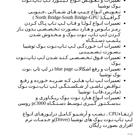
تعمیرات و تـعـویـض انـواع کـیـبـورد لـپ تـاپ،نـوت
بـوک توشیبا
تـعـویـض انـواع چـیـپ هـای شـمـالـی ،جـنـوبـی
گـرافـیـک( North Bridge-South Bridge-GPU )
تعمیرات انـواع لـولـا و قـاب لـپ تـاپ پـاک کـردن
رمـز بـایـوس و هـارد بـصـورت تـخـصـصـی بـدون بـاز
کـردن لـپ تـاپ، نـوت بـوک و مـخـدوش شـدن
پـلـمـپ دسـتـگـاه
تعمیرات آب خـوردگـی لـپ تـاپ،نـوت بـوک توشیبا
بـصـورت تـضـمـیـنـی
تعمیرات فـوق تـخـصـصـی کـنـد شـدن لـپ تـاپ،نـوت
بـوک
تعمیرات و رفع اشکالات blue page در لپ تاپ ،نوت
بوک توشیبا
تعمیرات لـپ تـاپ هـایـی کـه ضـربـه خـورده و رفـع
نـواقـص نـاشـی از شـکسـتـگـی لـپ تـاپ،نـوت بـوک
(مادربرد،قاب) توشیبا
تعمیرات انـواع هـارد نـوت بـوک ریـکـاوری و
بـدسـکـتـور گـیـری تـوسـط دسـتـگـاه pc3000 روسی
ارتـقـاءCPU , نـصـب و آرشـیـو کـامـل درایـورهـای انـواع
لـپ تـاپ،نـوت بـوک های توشببا (Driver)و خـدمـات نرم
افزاری بصورت رایگان