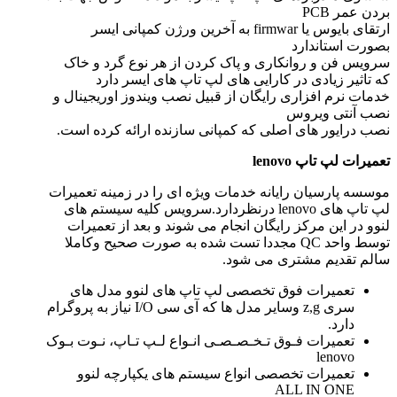
بردن عمر PCB
ارتقای بایوس یا firmwar به آخرین ورژن کمپانی ایسر
بصورت استاندارد
سرویس فن و روانکاری و پاک کردن از هر نوع گرد و خاک
که تاثیر زیادی در کارایی های لپ تاپ های ایسر دارد
خدمات نرم افزاری رایگان از قبیل نصب ویندوز اوریجینال و
نصب آنتی ویروس
نصب درایور های اصلی که کمپانی سازنده ارائه کرده است.
تعمیرات لپ تاپ
lenovo
موسسه پارسیان رایانه خدمات ویژه ای را در زمینه تعمیرات
لپ تاپ های lenovo درنظردارد.سرویس کلیه سیستم های
لنوو در این مرکز رایگان انجام می شوند و بعد از تعمیرات
توسط واحد QC مجددا تست شده به صورت صحیح وکاملا
سالم تقدیم مشتری می شود.
تعمیرات فوق تخصصی لپ تاپ های لنوو مدل های
سری z,g وسایر مدل ها که آی سی I/O نیاز به پروگرام
دارد.
تعمیرات فـوق تـخـصـصـی انـواع لـپ تـاپ، نـوت بـوک
lenovo
تعمیرات تخصصی انواع سیستم های یکپارچه لنوو
ALL IN ONE