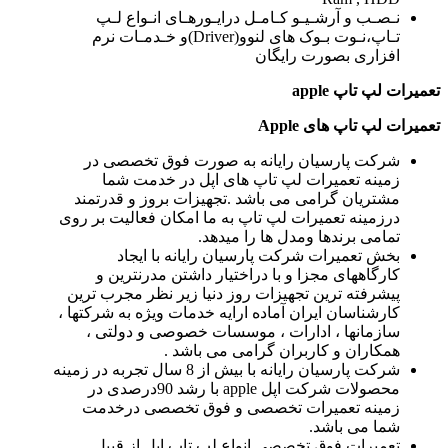
نـصـب و آرشـیـو کـامـل درایـورهـای انـواع لـپ
تـاپ،نـوت بـوک های لنوو(Driver)و خـدمـات نرم
افزاری بصورت رایگان
تعمیرات لپ تاپ
apple
تعمیرات لپ تاپ های
Apple
شرکت پارسیان رایانه به صورت فوق تخصصی در
زمینه تعمیرات لپ تاپ های اپل در خدمت شما
مشتریان گرامی می باشد .تجهیزات بروز و قدرتمند
درزمینه تعمیرات لپ تاپ به ما امکان فعالیت بر روی
تمامی برندها ومدل ها را میدهد.
بخش تعمیرات شرکت پارسیان رایانه با ایجاد
کارگاههای مجزا و با دراختیار داشتن مدرنترین و
پیشرفته ترین تجهیزات روز دنیا زیر نظر مجرب ترین
کارشناسان ایران آماده ارایه خدمات ویژه به شرکتها ،
سازمانها ، ادارات ، موسسات خصوصی و دولتی ،
همکاران و کاربران گرامی می باشد .
شرکت پارسیان رایانه با بیش از 8 سال تجربه در زمینه
محصولات شرکت اپل apple با رشد 90درصدی در
زمینه تعمیرات تخصصی و فوق تخصصی درخدمت
شما می باشد.
تعمیرات فوق تخصصی انواع لپ تاپ اپل از قبیل