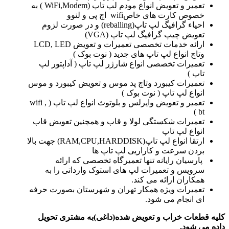
تعمیر و تعویض انواع مودم لپ تاپ (WiFi,Modem ) به
خصوص کارت های خاصwifi اچ پی و لنوو
احیاء گرافیگ لپ تاپ(reballing) و در صورت لزوم
تعویض چیپ گرافیگ لپ تاپ (VGA)
ارائه خدمات تخصصی تعمیرات و تعویض LCD, LED
وتاچ انواع لپ تاپ های جدید ( نوت بوک )
تعمیرات تخصصی انواع شارژر لپ تاپ ( آداپتور لپ
تاپ )
تعمیرات کیبورد وتاچ پد موس و تعویض کیبورد و موس
انواع لپ تاپ ( نوت بوک )
تعمیر و تعویض وایرلس و بلوتوث انواع لپ تاپ ( wifi ,
bt )
تعمیرات شکستگی لولا و قاب و همچنین تعویض قاب
انواع لپ تاپ
ارتقا انواع لپ تاپ(RAM,CPU,HARDDISK) جهت بالا
بردن سرعت و کاراریی لپ تاپ ها
پارسیان رایانه تنها تعمیرگاه تخصصی که ارائه
سرویس و تعمیرات لپ های استوک وارداتی را به
همکاران ارائه می کند.
تعمیرات ویژه همکار تهران و شهرستان بصورت حرفه
ای انجام می شود.
کلیه قطعات خراب و تعویض شده(داغی)به مشتری تحویل
داده می شود.