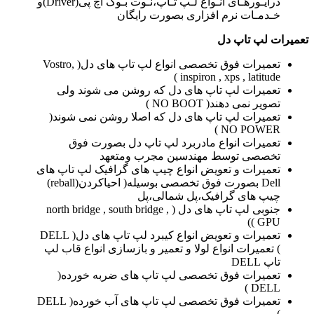
درایـورهـای انـواع لـپ تـاپ،نـوت بـوک اچ پی(Driver)و
خـدمـات نرم افزاری بصورت رایگان
تعمیرات لپ تاپ دل
تعمیرات فوق تخصصی انواع لپ تاپ های دل( Vostro,
inspiron , xps , latitude )
تعمیرات لپ تاپ های دل که روشن می شوند ولی
تصویر نمی دهند( NO BOOT )
تعمیرات لپ تاپ های دل که اصلا روشن نمی شوند(
NO POWER )
تعمیرات انواع مادربرد لپ تاپ دل بصورت فوق
تخصصی توسط مهندسین مجرب ومتعهد
تعمیرات و تعویض انواع چیپ های گرافیک لپ تاپ های
Dell بصورت فوق تخصصی بوسیله( احیاکردن(reball)
چیپ های گرافیک،پل شمالی،پل
جنوبی لپ تاپ های دل ( north bridge , south bridge ,
GPU ))
تعمیرات و تعویض انواع کیبرد لپ تاپ های دل( DELL
) تعمیرات انواع لولا و تعمیر و بازسازی انواع قاب لپ
تاپ DELL
تعمیرات فوق تخصصی لپ تاپ های ضربه خورده(
DELL )
تعمیرات فوق تخصصی لپ تاپ های آب خورده( DELL
)