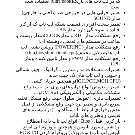
که در لپ تاپ های باریک(ultra book) استفاده شده
است.
تعمیر خرابی هایی در خروجی صدا(داخلی یا خارجی)
مدار SOUND
تعمیر سخت افزاری قسمت شبکه لپ تاپ که از کار
افتاده یا سوختگی دارد. مدارLAN
رفع مشکلات مدار RTC و مدارCLOCK(مدار ریست و
ساعت در سیستم های قدیمی دوهسته ای)
رفع مشکلات مدار (POWERING) روشن نشدن لپ
تاپ ها به دلایل مختلف(chip,bios,short circuit,cpu)
رفع مشکلات مدار PWM و مدار تامین کننده ولتاژ
CPU
تعمیرات مشکلات مدار شارژر ، گرافیگ ، چیپ شمالی
و جنوبی و لپ تاپ های تک چیپ جدید
(ICH,PCH,MCH,CPU)و همچنین جریان کشی .
تعمیر و تعویض انواع درایو های نوری لپ تاپ ( رفع
مشکلات مکانیکی و الکترونیکی )DVDrwو…
تعمیرات باتری ( تعویض سلول جهت رفع مشکل تخلیه
سریع باتری و تعمیر برد جهت رفع مشکلاتی از قبیل
عدم برقراری ارتباط با دستگاه و .. )در سیستم های
قدیمی و باطری های نایاب
باز کردن قفل ( Bios ) انواع لپ تاپ یا به اصطلاح
برداشتن پسورد بایوس و همچنین بروز رسانی انواع
بایوس لپ تاپ ( نوت بوک ) پروگرام کردن EC & I/O