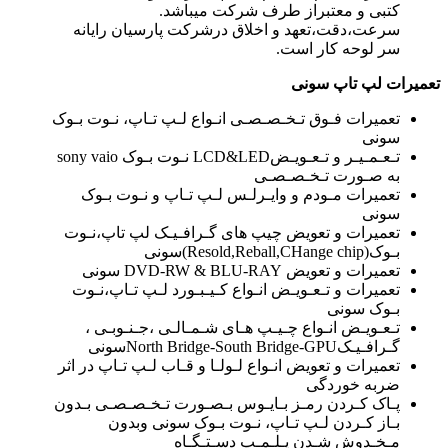
کتبی و معتبراز طرف شرکت میباشد.
سرعت،دقت،تعهد و اخلاق درشرکت پارسیان رایانه
سر لوحه کار است.
تعمیرات لپ تاپ سونی
تعمیرات فـوق تـخـصـصـی انـواع لـپ تـاپ، نـوت بـوک
سونی
تـعـمـیـر و تـعـویـضLCD&LED نـوت بـوک sony vaio
به صـورت تـخـصـصـی
تعمیرات مـودم و وایـرلـس لـپ تـاپ و نـوت بـوک
سونی
تعمیرات و تعویض چیپ های گـرافـیـک لپ تاپ،نـوت
بـوک(Resold,Reball,CHange chip)سونی
تعمیرات و تعویض DVD-RW & BLU-RAY سونی
تعمیرات و تـعـویـض انـواع کـیـبـورد لـپ تـاپ،نـوت
بـوک سونی
تـعـویـض انـواع چـیـپ هـای شـمـالـی ،جـنـوبـی ،
گـرافـیـکNorth Bridge-South Bridge-GPUسونی
تعمیرات و تعویض انـواع لـولـا و قـاب لـپ تـاپ در اثر
ضربه خوردگی
پـاک کـردن رمـز بـایـوس بـصـورت تـخـصـصـی بـدون
بـاز کـردن لـپ تـاپ، نـوت بـوک سونی وبدون
مـخـدوش شـدن پـلـمـپ دسـتـگـاه