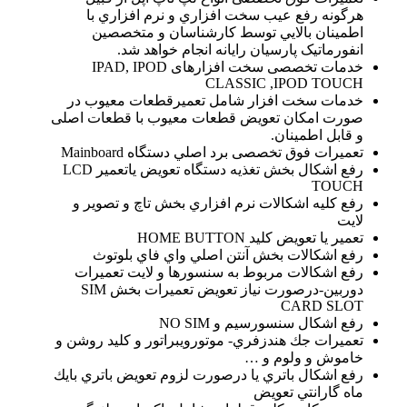
هرگونه رفع عيب سخت افزاري و نرم افزاري با
اطمينان بالايي توسط كارشناسان و متخصصین
انفورماتیک پارسیان رایانه انجام خواهد شد.
خدمات تخصصی سخت افزارهای IPAD, IPOD
CLASSIC ,IPOD TOUCH
خدمات سخت افزار شامل تعميرقطعات معيوب در
صورت امكان تعويض قطعات معيوب با قطعات اصلی
و قابل اطمينان.
تعمیرات فوق تخصصی برد اصلي دستگاه Mainboard
رفع اشكال بخش تغذيه دستگاه تعويض ياتعمير LCD
TOUCH
رفع كليه اشكالات نرم افزاري بخش تاچ و تصوير و
لايت
تعمير يا تعويض كليد HOME BUTTON
رفع اشكالات بخش آنتن اصلي واي فاي بلوتوث
رفع اشكالات مربوط به سنسورها و لايت تعمیرات
دوربين-درصورت نياز تعويض تعمیرات بخش SIM
CARD SLOT
رفع اشكال سنسورسيم و NO SIM
تعمیرات جك هندزفري- موتورويبراتور و كليد روشن و
خاموش و ولوم و …
رفع اشكال باتري يا درصورت لزوم تعويض باتري بايك
ماه گارانتي تعويض