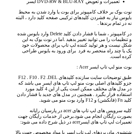
تعمیرات و تعویض DVD-RW & BLU-RAY ایسر
نوت بوک بر خلاف کامپیوتر برای بوت یا وارد شدن به محیط
بایوس نیاز به فشردن کلیدهای ترکیبی صفحه کلید دارد ، البته
نه در تمام برندها .
در کامپیوتر ، شما با فشار دادن کلید Delete وارد بایوس شده
و تنظیمات را می توانید تغییر بدهید .اما در نوت بوک به این
شکل نیست و هر تولید کننده لپ تاپ برای محصولات خود
یک یا چند راه منحصر به فرد برای ورود به بایوس طراحی
کرده است.
بوت منو لپ تاپ ایسر Acer :
طبق توضیحات سایت سازنده کلیدهای F12 . F10 . F2 .DEL
جزو کلیدهای اصلی بوت منو لپ تاپ های ایسر می باشد که
در مدل های مختلف ممکن است یکی از این 4 کلید مورد
استفاده قرار بگیرد . همچنین در مدل های جدید با فشار دادن
کلید Fn (فانکشن) و F12 وارد بوت منو می شوید.
کلیه سرویس های لپ تاپ های acer در پارسیان رایانه
بصورت رایگان انجام می شود.برخی از خدمات رایگان جهت
تعمیرات لپ تاپ های ایسرacer در ذیل شرح داده می شود:
شتشوی مادربردهای لپ تاپ ایسر با مواد مخصوص جهت بالا