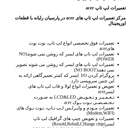
تعمیرات لپ تاپ
acer
مرکز تعمیرات لپ تاپ های
acer در پارسیان رایانه با قطعات
اوریجینال
تعمیرات فوق تخصصی انواع لپ تاپ، نوت بوت
هایacer
تعمیرات لپ تاپ های ایسر که روشن نمی شوند(NO
POWER)
تعمیرات لپ تاپ های ایسر که روشن می شوند تصویر
نمی دهند(NO BOOT)
پروگرام کردن I/O ایسر که کمتر تعمیرگاهی ارائه به
این چنین سرویسی دارد.
تعویض و تعمیرات انواع لولا و قاب لپ تاپ های
ایسرacer
تـعـمـیـر و تـعـویـض LCD&LED به صـورت
تـخـصـصـی نـوت بـوک acer
تعمیرات مـودم و وایـرلـس لـپ تـاپ، نـوت بـوک های
(Modem,WIFI)
تعمیرات و تعویض چیپ های گرافیک لپ تاپ
ایسر(Resold,Reball,CHange chip)