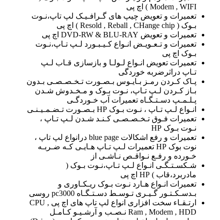
Modem , WIFI ) اچ پی
تعمیرات و تعویض چیپ های گـرافـیـک لپ تاپ،نـوت
بـوک ( Resold , Reball , CHange chip ) اچ پی
تعمیرات و تعویض DVD-RW & BLU-RAY اچ پی
تعمیرات و تـعـویـض انـواع کـیـبـورد لـپ تـاپ،نـوت
بـوک اچ پی
تعمیرات تعویض انـواع لـولـا و بازسازی قـاب لـپ
تـاپ دراثرضربه خوردگی
پـاک کـردن رمـز بـایـوس بـصـورت تـخـصـصـی بـدون
بـاز کـردن لـپ تـاپ، نـوت بـوک و مـخـدوش شـدن
پـلـمـپ دسـتـگـاه تعمیرات آب خـوردگـی
انـواع لـپ تـاپ ، نـوت بـوک HP بـصـورت تـضـمـیـنـی
تعمیرات فـوق تـخـصـصـی کـنـد شـدن لـپ تـاپ ،
نـوت بـوک HP
تعمیرات و رفع اشکالات blue page درانواع لپ تاپ ،
نوت بوک HP تعمیرات لـپ تـاپ هـایـی کـه ضـربـه
خـورده و رفـع نـواقـص نـاشـی از
شـکسـتـگـی انـواع لـپ تـاپ،نـوت بـوک (
مادربرد،قاب ) HP اچ پی
تعمیرات انـواع هـارد نـوت بـوک ریـکـاوری و
بـدسـکـتـور گـیـری تـوسـط دسـتـگـاه pc3000 روسی
ارتـقـاء سخت افزاری انواع لپ تاپ های اچ پی CPU ,
Ram , Modem , HDD نـصـب و آرشـیـو کـامـل