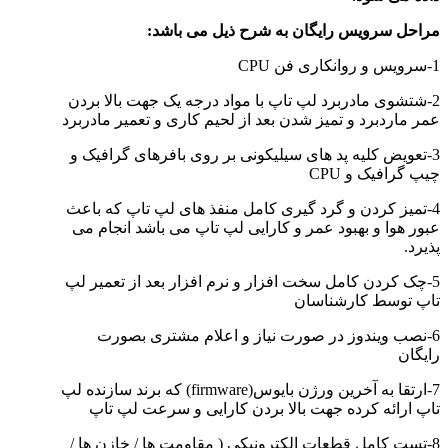
مراحل سرویس رایگان به شرح ذیل می باشد:
1-سرویس و روانکاری فن CPU
2-شتشوی مادربرد لپ تاپ با مواد درجه یک جهت بالا بردن
عمر ماردبرد و تمیز شدن بعد از لحیم کاری و تعمیر مادربرد
3-تعویض کلیه پد های سیلیکونی بر روی بافرهای گرافیک و
چیپ گرافیک و CPU
4-تمیز کردن و گرد گیری کامل منفذ های لپ تاپ که باعث
عبور هوا و بهبود عمر و کارایی لپ تاپ می باشد انجام می
پذیرد.
5-چک کردن کامل سخت افزار و نرم افزار بعد از تعمیر لپ
تاپ توسط کارشناسان
6-نصب ویندوز در صورت نیاز و اعلام مشتری بصورت
رایگان
7-ارتقا به آخرین ورژن بایوس(firmware) که برند سازنده لپ
تاپ ارائه کرده جهت بالا بردن کارایی و سرعت لپ تاپ
8-تست کامل قطعات الکترونيکي ( مقاومت ها / خازن ها /