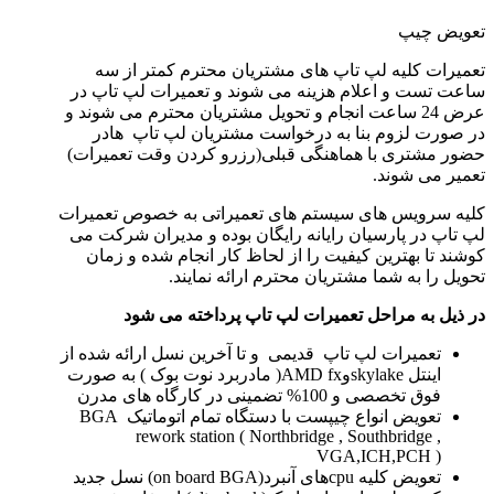
تعویض چیپ
تعمیرات کلیه لپ تاپ های مشتریان محترم کمتر از سه
ساعت تست و اعلام هزینه می شوند و تعمیرات لپ تاپ در
عرض 24 ساعت انجام و تحویل مشتریان محترم می شوند و
در صورت لزوم بنا به درخواست مشتریان لپ تاپ هادر
حضور مشتری با هماهنگی قبلی(رزرو کردن وقت تعمیرات)
تعمیر می شوند.
کلیه سرویس های سیستم های تعمیراتی به خصوص تعمیرات
لپ تاپ در پارسیان رایانه رایگان بوده و مدیران شرکت می
کوشند تا بهترین کیفیت را از لحاظ کار انجام شده و زمان
تحویل را به شما مشتریان محترم ارائه نمایند.
در ذیل به مراحل تعمیرات لپ تاپ پرداخته می شود
تعمیرات لپ تاپ قدیمی و تا آخرین نسل ارائه شده از
اینتل skylakeوAMD fx( مادربرد نوت بوک ) به صورت
فوق تخصصی و 100% تضمینی در کارگاه های مدرن
تعویض انواع چیپست با دستگاه تمام اتوماتیک BGA
rework station ( Northbridge , Southbridge ,
VGA,ICH,PCH )
تعویض کلیه cpuهای آنبرد(on board BGA) نسل جدید