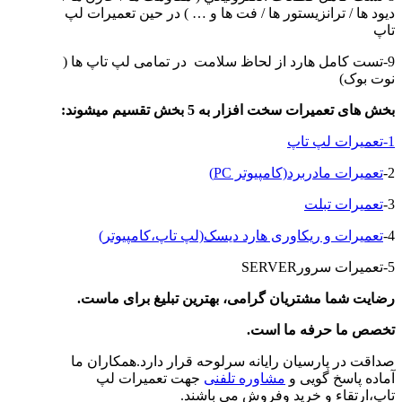
ديود ها / ترانزيستور ها / فت ها و … ) در حین تعمیرات لپ
تاپ
9-تست کامل هارد از لحاظ سلامت در تمامی لپ تاپ ها (
نوت بوک)
بخش های تعمیرات سخت افزار به 5 بخش تقسیم میشوند
:
1-تعمیرات لپ تاپ
2-
تعمیرات مادربرد(کامپیوتر PC)
3-
تعمیرات تبلت
4-
تعمیرات و ریکاوری هارد دیسک(لپ تاپ،کامپیوتر)
5-تعمیرات سرورSERVER
رضایت شما مشتریان گرامی، بهترین تبلیغ برای ماست
.
تخصص ما حرفه ما است
.
صداقت در پارسیان رایانه سرلوحه قرار دارد.همکاران ما
آماده پاسخ گویی و
مشاوره تلفنی
جهت تعمیرات لپ
تاپ،ارتقاء و خرید وفروش می باشند.