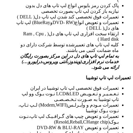
پاک کردن رمز بایوس انواع لپ تاپ های دل بدون
نیازبه باز کردن لپ تاپ بصورت تخصصی
تعمیرات فوق تخصصی کند شدن لپ تاپ دل( DELL )
تعمیرات و تعویض انواع(DVD- RWوBlueRay) لپ تاپ
های دل( DELL )
ارتقاء سخت افزاری لپ تاپ های دل( Ram , Cpu ,
Hard disk )
کلیه لپ تاپ های تعمیرشده توسط شرکت دارای دو
ماه ضمانت کتبی می باشند.
به تمام لپ تاپ های دل در این مرکز بصورت رایگان
خدمات نرم افزاری(ویندوز،آنتی ویروس،درایورو…)
ارائه می شود.
تعمیرات لپ تاپ توشیبا
تعمیرات فوق تخصصی لپ تاپ توشیبا در ایران
تـعـمـیـر و تـعـویـض LCD&LED نـوت بـوک وو لپ
تاپ توشیبا به صـورت تـخـصـصـی
تعمیرات مـودم و وایـرلـس(Modem,WIFI) لـپ تـاپ،
نـوت بـوک توشیبا
تعمیرات و تعویض چیپ های گـرافـیـک لپ تاپ،نـوت
بـوک(Resold,Reball,CHange chip)
تعمیرات و تعویض DVD-RW & BLU-RAY