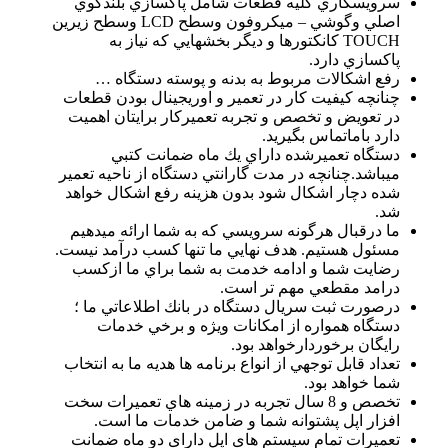
سرويسكاري كليه قطعات شامل پاكسازي بلندگوي
اصلي وگوشي – ميكروفون وسطح LCD وسطح زيرين
TOUCH كانكتورها و ديگر بخشهايي كه نياز به
پاكسازي دارد.
رفع اشكالات مربوط به بدنه و پوسته دستگاه …
چنانچه كيفيت كار در تعمير و اوريجينال بودن قطعات
در تعويض و تخصص و تجربه تعميركار برايتان اهميت
دارد باماتماس بگيريد.
دستگاه تعميرشده داراي يك ماه ضمانت كتبي
ميباشد.چنانچه در مدت گارانتي دستگاه از ناحيه تعمير
شده دچار اشكال شود بدون هزينه رفع اشكال خواهد
شد.
ما درقبال هرگونه سرويسي كه به شما ارائه ميدهيم
مسئول هستيم. هدف نهايي ما تنها كسب درآمد نيست.
رضايت شما و ادامه خدمت به شما براي ما ازكسب
درامد مقطعي مهم تر است.
درصورت ثبت سريال دستگاه در بانك اطلاعاتي ما ؛
دستگاه همواره از امكانات ويژه و برخي خدمات
رايگان برخوردارخواهد بود.
تعداد قابل توجهي از انواع برنامه ها هديه ما به انتخاب
شما خواهد بود.
تخصص و 8 سال تجربه در زمينه هاي تعمیرات سخت
افزار اپل پشتوانه شما و ضامن خدمات ما است.
تعمیرات تمام سیستم های اپل دارای دو ماه ضمانت