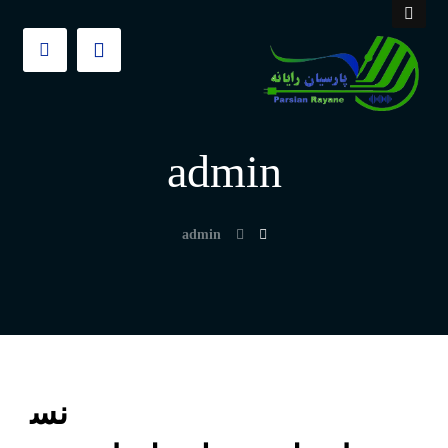
admin
admin
نس