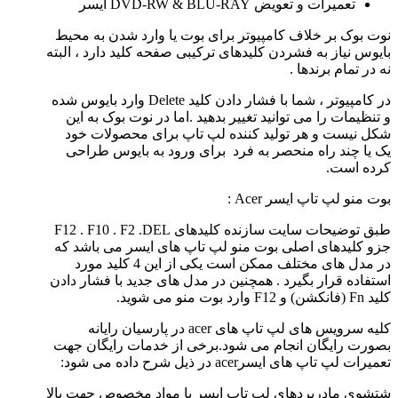
تعمیرات و تعویض DVD-RW & BLU-RAY ایسر
نوت بوک بر خلاف کامپیوتر برای بوت یا وارد شدن به محیط
بایوس نیاز به فشردن کلیدهای ترکیبی صفحه کلید دارد ، البته
نه در تمام برندها .
در کامپیوتر ، شما با فشار دادن کلید Delete وارد بایوس شده
و تنظیمات را می توانید تغییر بدهید .اما در نوت بوک به این
شکل نیست و هر تولید کننده لپ تاپ برای محصولات خود
یک یا چند راه منحصر به فرد برای ورود به بایوس طراحی
کرده است.
بوت منو لپ تاپ ایسر Acer :
طبق توضیحات سایت سازنده کلیدهای F12 . F10 . F2 .DEL
جزو کلیدهای اصلی بوت منو لپ تاپ های ایسر می باشد که
در مدل های مختلف ممکن است یکی از این 4 کلید مورد
استفاده قرار بگیرد . همچنین در مدل های جدید با فشار دادن
کلید Fn (فانکشن) و F12 وارد بوت منو می شوید.
کلیه سرویس های لپ تاپ های acer در پارسیان رایانه
بصورت رایگان انجام می شود.برخی از خدمات رایگان جهت
تعمیرات لپ تاپ های ایسرacer در ذیل شرح داده می شود:
شتشوی مادربردهای لپ تاپ ایسر با مواد مخصوص جهت بالا