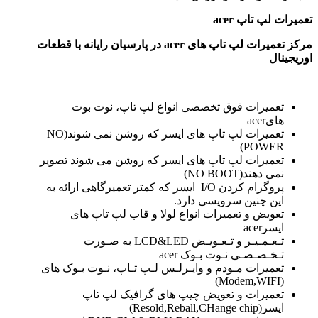
تعمیرات لپ تاپ
acer
مرکز تعمیرات لپ تاپ های
acer در پارسیان رایانه با قطعات
اوریجینال
تعمیرات فوق تخصصی انواع لپ تاپ، نوت بوت
هایacer
تعمیرات لپ تاپ های ایسر که روشن نمی شوند(NO
POWER)
تعمیرات لپ تاپ های ایسر که روشن می شوند تصویر
نمی دهند(NO BOOT)
پروگرام کردن I/O ایسر که کمتر تعمیرگاهی ارائه به
این چنین سرویسی دارد.
تعویض و تعمیرات انواع لولا و قاب لپ تاپ های
ایسرacer
تـعـمـیـر و تـعـویـض LCD&LED به صـورت
تـخـصـصـی نـوت بـوک acer
تعمیرات مـودم و وایـرلـس لـپ تـاپ، نـوت بـوک های
(Modem,WIFI)
تعمیرات و تعویض چیپ های گرافیک لپ تاپ
ایسر(Resold,Reball,CHange chip)