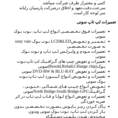
کتبی و معتبراز طرف شرکت میباشد.
سرعت،دقت،تعهد و اخلاق درشرکت پارسیان رایانه
سر لوحه کار است.
تعمیرات لپ تاپ سونی
تعمیرات فـوق تـخـصـصـی انـواع لـپ تـاپ، نـوت بـوک
سونی
تـعـمـیـر و تـعـویـضLCD&LED نـوت بـوک sony vaio
به صـورت تـخـصـصـی
تعمیرات مـودم و وایـرلـس لـپ تـاپ و نـوت بـوک
سونی
تعمیرات و تعویض چیپ های گـرافـیـک لپ تاپ،نـوت
بـوک(Resold,Reball,CHange chip)سونی
تعمیرات و تعویض DVD-RW & BLU-RAY سونی
تعمیرات و تـعـویـض انـواع کـیـبـورد لـپ تـاپ،نـوت
بـوک سونی
تـعـویـض انـواع چـیـپ هـای شـمـالـی ،جـنـوبـی ،
گـرافـیـکNorth Bridge-South Bridge-GPUسونی
تعمیرات و تعویض انـواع لـولـا و قـاب لـپ تـاپ در اثر
ضربه خوردگی
پـاک کـردن رمـز بـایـوس بـصـورت تـخـصـصـی بـدون
بـاز کـردن لـپ تـاپ، نـوت بـوک سونی وبدون
مـخـدوش شـدن پـلـمـپ دسـتـگـاه