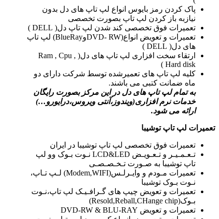
پاک کردن رمز بایوس انواع لپ تاپ های دل بدون
نیازبه باز کردن لپ تاپ بصورت تخصصی
تعمیرات فوق تخصصی کند شدن لپ تاپ دل( DELL )
تعمیرات و تعویض انواع(DVD- RWوBlueRay) لپ تاپ
های دل( DELL )
ارتقاء سخت افزاری لپ تاپ های دل( Ram , Cpu ,
Hard disk )
کلیه لپ تاپ های تعمیرشده توسط شرکت دارای دو
ماه ضمانت کتبی می باشند.
به تمام لپ تاپ های دل در این مرکز بصورت رایگان
خدمات نرم افزاری(ویندوز،آنتی ویروس،درایورو…)
ارائه می شود.
تعمیرات لپ تاپ توشیبا
تعمیرات فوق تخصصی لپ تاپ توشیبا در ایران
تـعـمـیـر و تـعـویـض LCD&LED نـوت بـوک وو لپ
تاپ توشیبا به صـورت تـخـصـصـی
تعمیرات مـودم و وایـرلـس(Modem,WIFI) لـپ تـاپ،
نـوت بـوک توشیبا
تعمیرات و تعویض چیپ های گـرافـیـک لپ تاپ،نـوت
بـوک(Resold,Reball,CHange chip)
تعمیرات و تعویض DVD-RW & BLU-RAY