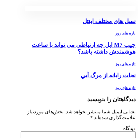
نسل های مختلف اینتل
تازه های روز
چیپ M7 اپل چه ارتباطی می تواند با ساعت
هوشمندش داشته باشد؟
تازه های روز
ﻧﺠﺎﺕ ﺭﺍﻳﺎﻧﻪ ﺍﺯ ﻣﺮگ ﺁﺑﻲ
تازه های روز
دیدگاهتان را بنویسید
نشانی ایمیل شما منتشر نخواهد شد.
بخش‌های موردنیاز
علامت‌گذاری شده‌اند
*
دیدگاه