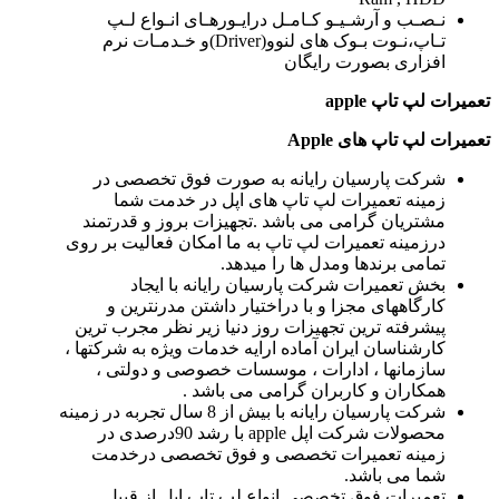
نـصـب و آرشـیـو کـامـل درایـورهـای انـواع لـپ
تـاپ،نـوت بـوک های لنوو(Driver)و خـدمـات نرم
افزاری بصورت رایگان
تعمیرات لپ تاپ
apple
تعمیرات لپ تاپ های
Apple
شرکت پارسیان رایانه به صورت فوق تخصصی در
زمینه تعمیرات لپ تاپ های اپل در خدمت شما
مشتریان گرامی می باشد .تجهیزات بروز و قدرتمند
درزمینه تعمیرات لپ تاپ به ما امکان فعالیت بر روی
تمامی برندها ومدل ها را میدهد.
بخش تعمیرات شرکت پارسیان رایانه با ایجاد
کارگاههای مجزا و با دراختیار داشتن مدرنترین و
پیشرفته ترین تجهیزات روز دنیا زیر نظر مجرب ترین
کارشناسان ایران آماده ارایه خدمات ویژه به شرکتها ،
سازمانها ، ادارات ، موسسات خصوصی و دولتی ،
همکاران و کاربران گرامی می باشد .
شرکت پارسیان رایانه با بیش از 8 سال تجربه در زمینه
محصولات شرکت اپل apple با رشد 90درصدی در
زمینه تعمیرات تخصصی و فوق تخصصی درخدمت
شما می باشد.
تعمیرات فوق تخصصی انواع لپ تاپ اپل از قبیل