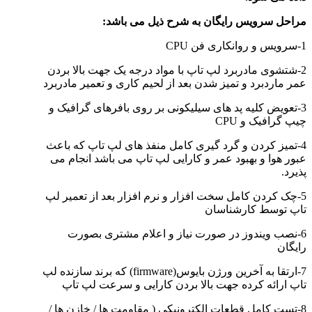
مراحل سرویس رایگان به شرح ذیل می باشد:
1-سرویس و روانکاری فن CPU
2-شتشوی مادربرد لپ تاپ با مواد درجه یک جهت بالا بردن
عمر ماردبرد و تمیز شدن بعد از لحیم کاری و تعمیر مادربرد
3-تعویض کلیه پد های سیلیکونی بر روی بافرهای گرافیک و
چیپ گرافیک و CPU
4-تمیز کردن و گرد گیری کامل منفذ های لپ تاپ که باعث
عبور هوا و بهبود عمر و کارایی لپ تاپ می باشد انجام می
پذیرد.
5-چک کردن کامل سخت افزار و نرم افزار بعد از تعمیر لپ
تاپ توسط کارشناسان
6-نصب ویندوز در صورت نیاز و اعلام مشتری بصورت
رایگان
7-ارتقا به آخرین ورژن بایوس(firmware) که برند سازنده لپ
تاپ ارائه کرده جهت بالا بردن کارایی و سرعت لپ تاپ
8-تست کامل قطعات الکترونيکي ( مقاومت ها / خازن ها /