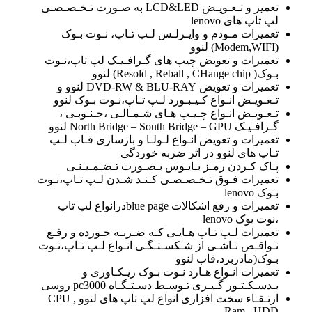
تعمیر و تـعـویـض LCD&LED به صـورت تـخـصـصـی
لپ تاپ های lenovo
تعمیرات مـودم و وایـرلـس لـپ تـاپ، نـوت بـوک
(Modem,WIFI) لنوو
تعمیرات و تعویض چیپ های گـرافـیـک لپ تاپ،نـوت
بـوک( Resold , Reball , CHange chip) لنوو
تعمیرات و تعویض DVD-RW & BLU-RAY لنوو و
تـعـویـض انـواع کـیـبـورد لـپ تـاپ،نـوت بـوک لنوو
تـعـویـض انـواع چـیـپ هـای شـمـالـی ،جـنـوبـی ،
گـرافـیـک North Bridge – South Bridge – GPU لنوو
تعمیرات و تعویض انـواع لـولـا و بازسازی قـاب لـپ
تـاپ های لنوو در اثر ضربه خوردگی
پـاک کـردن رمـز بـایـوس بـصـورت تـضـمـیـنـی
تعمیرات فـوق تـخـصـصـی کـنـد شـدن لـپ تـاپ،نـوت
بـوک lenovo
تعمیرات و رفع اشکالات blue pageدرانواع لپ تاپ
،نوت بوک lenovo
تعمیرات لـپ تـاپ هـایـی کـه ضـربـه خـورده و رفـع
نـواقـص نـاشـی از شـکسـتـگـی انـواع لـپ تـاپ،نـوت
بـوک(مادربرد،قاب لنوو
تعمیرات انـواع هـارد نـوت بـوک ریـکـاوری و
بـدسـکـتـور گـیـری تـوسـط دسـتـگـاه pc3000 روسی
ارتـقـاء سخت افزاری انواع لپ تاپ های لنوو CPU ,
Ram , HDD