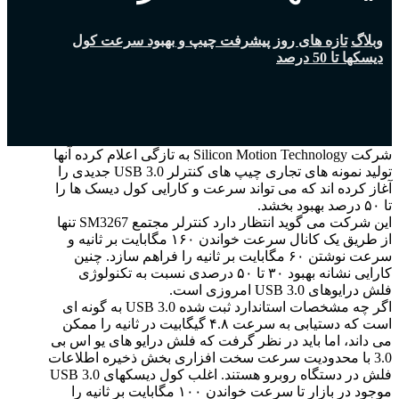
وبلاگ
تازه های روز
پیشرفت چیپ و بهبود سرعت کول
دیسکها تا 50 درصد
شرکت Silicon Motion Technology به تازگی اعلام کرده آنها
تولید نمونه های تجاری چیپ های کنترلر USB 3.0 جدیدی را
آغاز کرده اند که می تواند سرعت و کارایی کول دیسک ها را
تا ۵۰ درصد بهبود بخشد.
این شرکت می گوید انتظار دارد کنترلر مجتمع SM3267 تنها
از طریق یک کانال سرعت خواندن ۱۶۰ مگابایت بر ثانیه و
سرعت نوشتن ۶۰ مگابایت بر ثانیه را فراهم سازد. چنین
کارایی نشانه بهبود ۳۰ تا ۵۰ درصدی نسبت به تکنولوژی
فلش درایوهای USB 3.0 امروزی است.
اگر چه مشخصات استاندارد ثبت شده USB 3.0 به گونه ای
است که دستیابی به سرعت ۴.۸ گیگابیت در ثانیه را ممکن
می داند، اما باید در نظر گرفت که فلش درایو های یو اس بی
3.0 با محدودیت سرعت سخت افزاری بخش ذخیره اطلاعات
فلش در دستگاه روبرو هستند. اغلب کول دیسکهای USB 3.0
موجود در بازار تا سرعت خواندن ۱۰۰ مگابایت بر ثانیه را