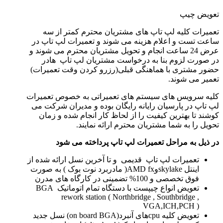
تعویض چیپ
تعمیرات کلیه لپ تاپ های مشتریان محترم کمتر از سه
ساعت تست و اعلام هزینه می شوند و تعمیرات لپ تاپ در
عرض 24 ساعت انجام و تحویل مشتریان محترم می شوند و
در صورت لزوم بنا به درخواست مشتریان لپ تاپ هادر
حضور مشتری با هماهنگی قبلی(رزرو کردن وقت تعمیرات)
تعمیر می شوند.
کلیه سرویس های سیستم های تعمیراتی به خصوص تعمیرات
لپ تاپ در پارسیان رایانه رایگان بوده و مدیران شرکت می
کوشند تا بهترین کیفیت را از لحاظ کار انجام شده و زمان
تحویل را به شما مشتریان محترم ارائه نمایند.
در ذیل به مراحل تعمیرات لپ تاپ پرداخته می شود
تعمیرات لپ تاپ قدیمی و تا آخرین نسل ارائه شده از
اینتل skylakeوAMD fx( مادربرد نوت بوک ) به صورت
فوق تخصصی و 100% تضمینی در کارگاه های مدرن
تعویض انواع چیپست با دستگاه تمام اتوماتیک BGA
rework station ( Northbridge , Southbridge ,
VGA,ICH,PCH )
تعویض کلیه cpuهای آنبرد(on board BGA) نسل جدید