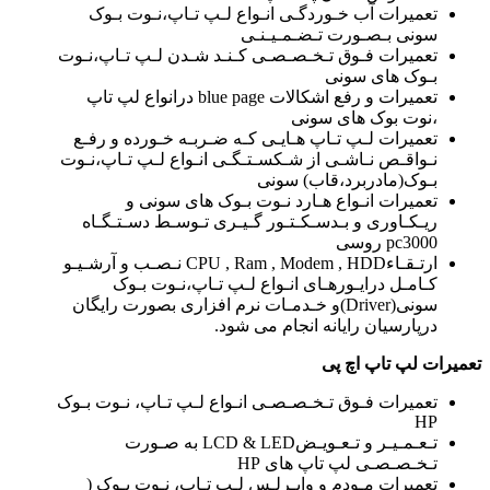
تعمیرات آب خـوردگـی انـواع لـپ تـاپ،نـوت بـوک
سونی بـصـورت تـضـمـیـنـی
تعمیرات فـوق تـخـصـصـی کـنـد شـدن لـپ تـاپ،نـوت
بـوک های سونی
تعمیرات و رفع اشکالات blue page درانواع لپ تاپ
،نوت بوک های سونی
تعمیرات لـپ تـاپ هـایـی کـه ضـربـه خـورده و رفـع
نـواقـص نـاشـی از شـکسـتـگـی انـواع لـپ تـاپ،نـوت
بـوک(مادربرد،قاب) سونی
تعمیرات انـواع هـارد نـوت بـوک های سونی و
ریـکـاوری و بـدسـکـتـور گـیـری تـوسـط دسـتـگـاه
pc3000 روسی
ارتـقـاءCPU , Ram , Modem , HDD نـصـب و آرشـیـو
کـامـل درایـورهـای انـواع لـپ تـاپ،نـوت بـوک
سونی(Driver)و خـدمـات نرم افزاری بصورت رایگان
درپارسیان رایانه انجام می شود.
تعمیرات لپ تاپ اچ پی
تعمیرات فـوق تـخـصـصـی انـواع لـپ تـاپ، نـوت بـوک
HP
تـعـمـیـر و تـعـویـضLCD & LED به صـورت
تـخـصـصـی لپ تاپ های HP
تعمیرات مـودم و وایـرلـس لـپ تـاپ، نـوت بـوک (