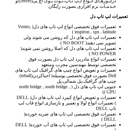
درایـورهـای انـواع لـپ تـاپ،نـوت بـوک اچ پی(Driver)و
خـدمـات نرم افزاری بصورت رایگان
تعمیرات لپ تاپ دل
تعمیرات فوق تخصصی انواع لپ تاپ های دل( Vostro,
inspiron , xps , latitude )
تعمیرات لپ تاپ های دل که روشن می شوند ولی
تصویر نمی دهند( NO BOOT )
تعمیرات لپ تاپ های دل که اصلا روشن نمی شوند(
NO POWER )
تعمیرات انواع مادربرد لپ تاپ دل بصورت فوق
تخصصی توسط مهندسین مجرب ومتعهد
تعمیرات و تعویض انواع چیپ های گرافیک لپ تاپ های
Dell بصورت فوق تخصصی بوسیله( احیاکردن(reball)
چیپ های گرافیک،پل شمالی،پل
جنوبی لپ تاپ های دل ( north bridge , south bridge ,
GPU ))
تعمیرات و تعویض انواع کیبرد لپ تاپ های دل( DELL
) تعمیرات انواع لولا و تعمیر و بازسازی انواع قاب لپ
تاپ DELL
تعمیرات فوق تخصصی لپ تاپ های ضربه خورده(
DELL )
تعمیرات فوق تخصصی لپ تاپ های آب خورده( DELL
)