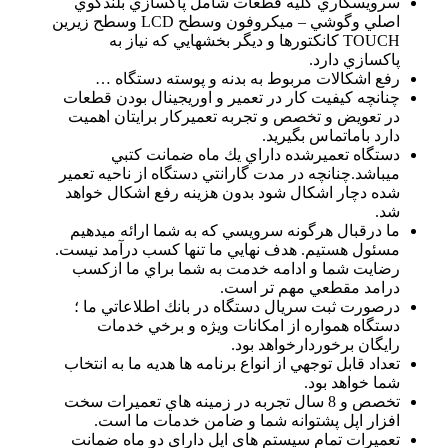
سرويسكاري كليه قطعات شامل پاكسازي بلندگوي
اصلي وگوشي – ميكروفون وسطح LCD وسطح زيرين
TOUCH كانكتورها و ديگر بخشهايي كه نياز به
پاكسازي دارد.
رفع اشكالات مربوط به بدنه و پوسته دستگاه …
چنانچه كيفيت كار در تعمير و اوريجينال بودن قطعات
در تعويض و تخصص و تجربه تعميركار برايتان اهميت
دارد باماتماس بگيريد.
دستگاه تعميرشده داراي يك ماه ضمانت كتبي
ميباشد.چنانچه در مدت گارانتي دستگاه از ناحيه تعمير
شده دچار اشكال شود بدون هزينه رفع اشكال خواهد
شد.
ما درقبال هرگونه سرويسي كه به شما ارائه ميدهيم
مسئول هستيم. هدف نهايي ما تنها كسب درآمد نيست.
رضايت شما و ادامه خدمت به شما براي ما ازكسب
درامد مقطعي مهم تر است.
درصورت ثبت سريال دستگاه در بانك اطلاعاتي ما ؛
دستگاه همواره از امكانات ويژه و برخي خدمات
رايگان برخوردارخواهد بود.
تعداد قابل توجهي از انواع برنامه ها هديه ما به انتخاب
شما خواهد بود.
تخصص و 8 سال تجربه در زمينه هاي تعمیرات سخت
افزار اپل پشتوانه شما و ضامن خدمات ما است.
تعمیرات تمام سیستم های اپل دارای دو ماه ضمانت