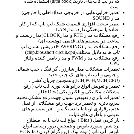
که در لپ تاپ های باریک(ultra book) استفاده شده
است.
تعمیر خرابی هایی در خروجی صدا(داخلی یا خارجی)
مدار SOUND
تعمیر سخت افزاری قسمت شبکه لپ تاپ که از کار
افتاده یا سوختگی دارد. مدارLAN
رفع مشکلات مدار RTC و مدارCLOCK(مدار ریست و
ساعت در سیستم های قدیمی دوهسته ای)
رفع مشکلات مدار (POWERING) روشن نشدن لپ
تاپ ها به دلایل مختلف(chip,bios,short circuit,cpu)
رفع مشکلات مدار PWM و مدار تامین کننده ولتاژ
CPU
تعمیرات مشکلات مدار شارژر ، گرافیگ ، چیپ شمالی
و جنوبی و لپ تاپ های تک چیپ جدید
(ICH,PCH,MCH,CPU)و همچنین جریان کشی .
تعمیر و تعویض انواع درایو های نوری لپ تاپ ( رفع
مشکلات مکانیکی و الکترونیکی )DVDrwو…
تعمیرات باتری ( تعویض سلول جهت رفع مشکل تخلیه
سریع باتری و تعمیر برد جهت رفع مشکلاتی از قبیل
عدم برقراری ارتباط با دستگاه و .. )در سیستم های
قدیمی و باطری های نایاب
باز کردن قفل ( Bios ) انواع لپ تاپ یا به اصطلاح
برداشتن پسورد بایوس و همچنین بروز رسانی انواع
بایوس لپ تاپ ( نوت بوک ) پروگرام کردن EC & I/O