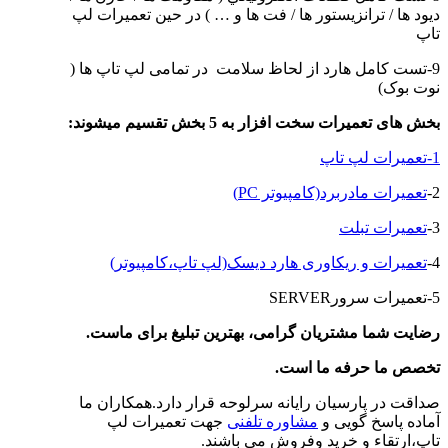
ديود ها / ترانزيستور ها / فت ها و … ) در حین تعمیرات لپ
تاپ
9-تست کامل هارد از لحاظ سلامت در تمامی لپ تاپ ها (
نوت بوک)
بخش های تعمیرات سخت افزار به 5 بخش تقسیم میشوند
:
1-تعمیرات لپ تاپ
2-
تعمیرات مادربرد(کامپیوتر PC)
3-
تعمیرات تبلت
4-
تعمیرات و ریکاوری هارد دیسک(لپ تاپ،کامپیوتر)
5-تعمیرات سرورSERVER
رضایت شما مشتریان گرامی، بهترین تبلیغ برای ماست
.
تخصص ما حرفه ما است
.
صداقت در پارسیان رایانه سرلوحه قرار دارد.همکاران ما
آماده پاسخ گویی و
مشاوره تلفنی
جهت تعمیرات لپ
تاپ،ارتقاء و خرید وفروش می باشند.