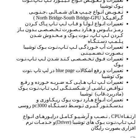
تعمیرات و تـعـویـض انـواع کـیـبـورد لـپ تـاپ،نـوت
بـوک توشیبا
تـعـویـض انـواع چـیـپ هـای شـمـالـی ،جـنـوبـی
گـرافـیـک( North Bridge-South Bridge-GPU )
تعمیرات انـواع لـولـا و قـاب لـپ تـاپ پـاک کـردن
رمـز بـایـوس و هـارد بـصـورت تـخـصـصـی بـدون بـاز
کـردن لـپ تـاپ، نـوت بـوک و مـخـدوش شـدن
پـلـمـپ دسـتـگـاه
تعمیرات آب خـوردگـی لـپ تـاپ،نـوت بـوک توشیبا
بـصـورت تـضـمـیـنـی
تعمیرات فـوق تـخـصـصـی کـنـد شـدن لـپ تـاپ،نـوت
بـوک
تعمیرات و رفع اشکالات blue page در لپ تاپ ،نوت
بوک توشیبا
تعمیرات لـپ تـاپ هـایـی کـه ضـربـه خـورده و رفـع
نـواقـص نـاشـی از شـکسـتـگـی لـپ تـاپ،نـوت بـوک
(مادربرد،قاب) توشیبا
تعمیرات انـواع هـارد نـوت بـوک ریـکـاوری و
بـدسـکـتـور گـیـری تـوسـط دسـتـگـاه pc3000 روسی
ارتـقـاءCPU , نـصـب و آرشـیـو کـامـل درایـورهـای انـواع
لـپ تـاپ،نـوت بـوک های توشببا (Driver)و خـدمـات نرم
افزاری بصورت رایگان