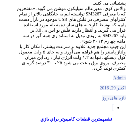
پشتیبانی می کنند.
والاس کوی، مدیرعالم سیلیکون موشن می گوید: «مفتخریم
که با معرفی SM3267 توانسته ایم به جایگاهی بالاتر از تمام
کنترلهای مصرفی در فلش های USB موجود در بازار دست
یابیم که توسط کارخانه های سازنده به نام مورد استفاده
قرار می گیرند. و انتظار داریم فلش یو اس بی 3.0 بر
پایه SM3267 به زودی تبدیل به استانداری همه گیر در سه
ماهه چهارم ۲۰۱۳ شود».
این چیپ مجتمع جدید علاوه بر سرعت بیشتر، امکان کار با
ولتاژ پایینتر را هم فراهم می آورد. و به جای ۵ ولت معمول
کول دیسکها، تنها به ۱.۲ ولت انرژی نیاز دارد. این میزان
مصرف نیروی برق باعث می شود ۲۵ تا ۳۰ درصد گرمای
کمتری تولید گردد.
Admin
اکتبر 29, 2016
تازه های روز
مهمترين قطعات كامپيوتر براي بازي
قبلی