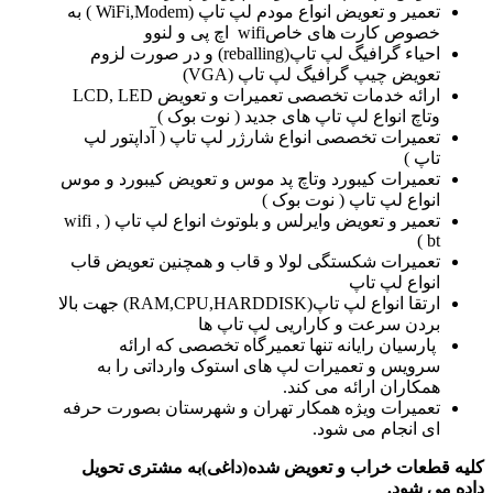
تعمیر و تعویض انواع مودم لپ تاپ (WiFi,Modem ) به
خصوص کارت های خاصwifi اچ پی و لنوو
احیاء گرافیگ لپ تاپ(reballing) و در صورت لزوم
تعویض چیپ گرافیگ لپ تاپ (VGA)
ارائه خدمات تخصصی تعمیرات و تعویض LCD, LED
وتاچ انواع لپ تاپ های جدید ( نوت بوک )
تعمیرات تخصصی انواع شارژر لپ تاپ ( آداپتور لپ
تاپ )
تعمیرات کیبورد وتاچ پد موس و تعویض کیبورد و موس
انواع لپ تاپ ( نوت بوک )
تعمیر و تعویض وایرلس و بلوتوث انواع لپ تاپ ( wifi ,
bt )
تعمیرات شکستگی لولا و قاب و همچنین تعویض قاب
انواع لپ تاپ
ارتقا انواع لپ تاپ(RAM,CPU,HARDDISK) جهت بالا
بردن سرعت و کاراریی لپ تاپ ها
پارسیان رایانه تنها تعمیرگاه تخصصی که ارائه
سرویس و تعمیرات لپ های استوک وارداتی را به
همکاران ارائه می کند.
تعمیرات ویژه همکار تهران و شهرستان بصورت حرفه
ای انجام می شود.
کلیه قطعات خراب و تعویض شده(داغی)به مشتری تحویل
داده می شود.