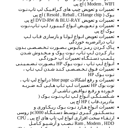
Modem , WIFI ) اچ پی
تعمیرات و تعویض چیپ های گـرافـیـک لپ تاپ،نـوت
بـوک ( Resold , Reball , CHange chip ) اچ پی
تعمیرات و تعویض DVD-RW & BLU-RAY اچ پی
تعمیرات و تـعـویـض انـواع کـیـبـورد لـپ تـاپ،نـوت
بـوک اچ پی
تعمیرات تعویض انـواع لـولـا و بازسازی قـاب لـپ
تـاپ دراثرضربه خوردگی
پـاک کـردن رمـز بـایـوس بـصـورت تـخـصـصـی بـدون
بـاز کـردن لـپ تـاپ، نـوت بـوک و مـخـدوش شـدن
پـلـمـپ دسـتـگـاه تعمیرات آب خـوردگـی
انـواع لـپ تـاپ ، نـوت بـوک HP بـصـورت تـضـمـیـنـی
تعمیرات فـوق تـخـصـصـی کـنـد شـدن لـپ تـاپ ،
نـوت بـوک HP
تعمیرات و رفع اشکالات blue page درانواع لپ تاپ ،
نوت بوک HP تعمیرات لـپ تـاپ هـایـی کـه ضـربـه
خـورده و رفـع نـواقـص نـاشـی از
شـکسـتـگـی انـواع لـپ تـاپ،نـوت بـوک (
مادربرد،قاب ) HP اچ پی
تعمیرات انـواع هـارد نـوت بـوک ریـکـاوری و
بـدسـکـتـور گـیـری تـوسـط دسـتـگـاه pc3000 روسی
ارتـقـاء سخت افزاری انواع لپ تاپ های اچ پی CPU ,
Ram , Modem , HDD نـصـب و آرشـیـو کـامـل