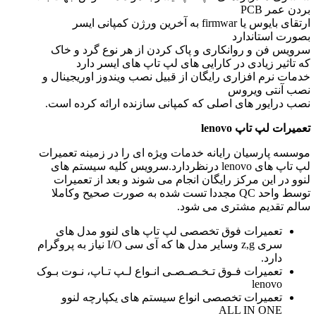
بردن عمر PCB
ارتقای بایوس یا firmwar به آخرین ورژن کمپانی ایسر
بصورت استاندارد
سرویس فن و روانکاری و پاک کردن از هر نوع گرد و خاک
که تاثیر زیادی در کارایی های لپ تاپ های ایسر دارد
خدمات نرم افزاری رایگان از قبیل نصب ویندوز اوریجینال و
نصب آنتی ویروس
نصب درایور های اصلی که کمپانی سازنده ارائه کرده است.
تعمیرات لپ تاپ
lenovo
موسسه پارسیان رایانه خدمات ویژه ای را در زمینه تعمیرات
لپ تاپ های lenovo درنظردارد.سرویس کلیه سیستم های
لنوو در این مرکز رایگان انجام می شوند و بعد از تعمیرات
توسط واحد QC مجددا تست شده به صورت صحیح وکاملا
سالم تقدیم مشتری می شود.
تعمیرات فوق تخصصی لپ تاپ های لنوو مدل های
سری z,g وسایر مدل ها که آی سی I/O نیاز به پروگرام
دارد.
تعمیرات فـوق تـخـصـصـی انـواع لـپ تـاپ، نـوت بـوک
lenovo
تعمیرات تخصصی انواع سیستم های یکپارچه لنوو
ALL IN ONE