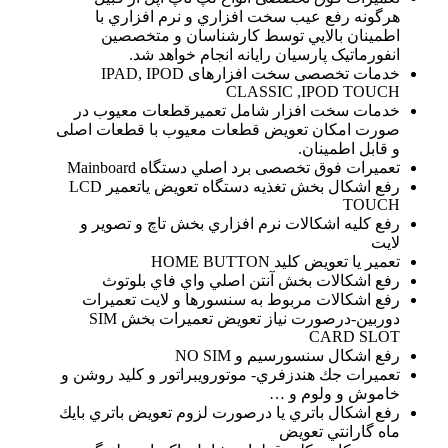
هرگونه رفع عيب سخت افزاري و نرم افزاري با
اطمينان بالايي توسط كارشناسان و متخصصین
انفورماتیک پارسیان رایانه انجام خواهد شد.
خدمات تخصصی سخت افزارهای IPAD, IPOD
CLASSIC ,IPOD TOUCH
خدمات سخت افزار شامل تعميرقطعات معيوب در
صورت امكان تعويض قطعات معيوب با قطعات اصلی
و قابل اطمينان.
تعمیرات فوق تخصصی برد اصلي دستگاه Mainboard
رفع اشكال بخش تغذيه دستگاه تعويض ياتعمير LCD
TOUCH
رفع كليه اشكالات نرم افزاري بخش تاچ و تصوير و
لايت
تعمير يا تعويض كليد HOME BUTTON
رفع اشكالات بخش آنتن اصلي واي فاي بلوتوث
رفع اشكالات مربوط به سنسورها و لايت تعمیرات
دوربين-درصورت نياز تعويض تعمیرات بخش SIM
CARD SLOT
رفع اشكال سنسورسيم و NO SIM
تعمیرات جك هندزفري- موتورويبراتور و كليد روشن و
خاموش و ولوم و …
رفع اشكال باتري يا درصورت لزوم تعويض باتري بايك
ماه گارانتي تعويض