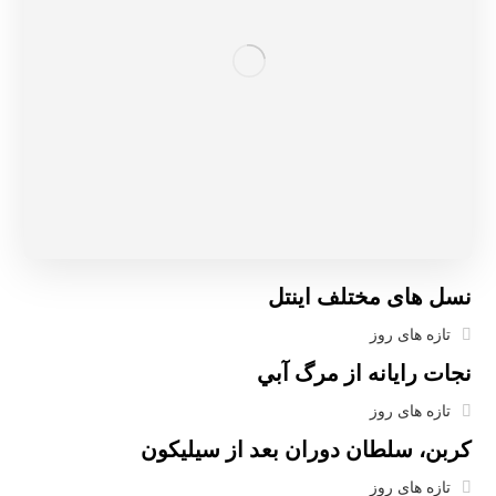
نسل های مختلف اینتل
تازه های روز
ﻧﺠﺎﺕ ﺭﺍﻳﺎﻧﻪ ﺍﺯ ﻣﺮگ ﺁﺑﻲ
تازه های روز
کربن، سلطان دوران بعد از سیلیکون
تازه های روز