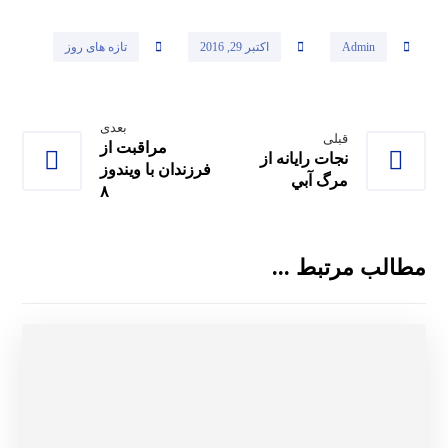
Admin
اکتبر 29, 2016
تازه های روز
بعدی
قبلی
مراقبت از
ﻧﺠﺎﺕ ﺭﺍﻳﺎﻧﻪ ﺍﺯ
فرزندان با ویندوز
ﻣﺮگ ﺁﺑﻲ
۸
مطالب مرتبط ...