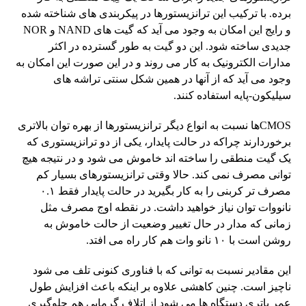
برده. با ترکیب این ترانزیستورها در پیکربندی های شناخته شده
و رایج این امکان به وجود می آید که گیت های NAND و NOR
جدیدی ساخته شود. این دو گیت به طور گسترده در اکثر
مدارات الکترونیک به کار می روند و در این صورت این امکان به
وجود می آید که از آنها در همین شکل سنتی تراشه های
سیلیکون-پایه استفاده کنند.
CMOSها نسبت به انواع دیگر ترانزیستورها از بهره توان بالاتری
برخوردارند چراکه در حالت پایدار، یکی از دو ترانزیستوری که
یک گیت منطقی را ساخته اند خاموش می شود و در نتیجه هیچ
توانی مصرف نمی کند. حالا وقتی ترانزیستورهای بسیار کم
مصرف تر کربنی را به کار بگیرید در حالت پایدار فقط ۰.۱
نانووات توان نیاز خواهید داشت. در نقطه اوج مصرف مثل
زمانی که مدار در حال تغییر وضعیت از حالت خاموش به
روشن است با ۱۰ نانو وات هم کار راه می افتد.
این مقادیر نسبت به توانی که با فناوری کنونی تلف می شود
ناچیز است. چنین کاهشی علاوه بر اینکه باعث افزایش طول
عمر باتری دستگاه ها می شود از اتلاف گرمایی هم جلوگیری