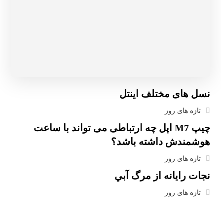
نسل های مختلف اینتل
تازه های روز
چیپ M7 اپل چه ارتباطی می تواند با ساعت
هوشمندش داشته باشد؟
تازه های روز
ﻧﺠﺎﺕ ﺭﺍﻳﺎﻧﻪ ﺍﺯ ﻣﺮگ ﺁﺑﻲ
تازه های روز