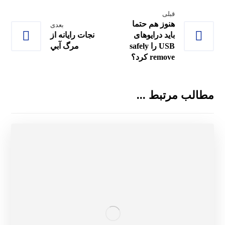
قبلی
هنوز هم حتما
بعدی
باید درایوهای
ﻧﺠﺎﺕ ﺭﺍﻳﺎﻧﻪ ﺍﺯ
USB را safely
ﻣﺮگ ﺁﺑﻲ
remove کرد؟
مطالب مرتبط ...