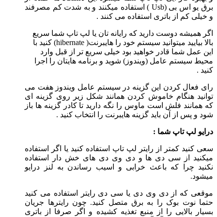
برق یو اس بی (Usb ) استفاده میکنند و به شدت کم مصرفند
و خیلی کم از باتری استفاده می کنند .
اگر همیشه دوست دارید که رایانه تان یا لپ تاپ شما سریع
بالا بیایید میتوانید سیستم خود را هایبرنت( hibernate) کنید با
این عمل شما قادر خواهید بود خیلی سریع تر از قبل وارد
محیط سیستم عامل (ویندوز) شوید و برنامه هایتان را اجرا
کنید .
رای فعال کردن این گزینه در سیستم عامل ویندوز هفت می
توانید هنگام خاموش کردن همانند شکل زیر روی گزینه ای
که همانند فلش است ماوس را نگه دارید تا کادر گزینه ها باز
شود و پس از آن باید گزینه هایبرنت را انتخاب کنید .
درایو لپ تاپ شما :
سعی کنید کمتر از رایتر لپ تاپ استفاده کنید یا اگر استفاده
میکنید از سی دی ها و دی وی دی های خش دار استفاده
نکنید چرا که باعث خرابی و اسیب رساندن به لنز درایو
میشود.
موقعی که از دی وی دی یا سی دی رایتر استفاده می کنید
حتما نوت بوک را به برق متصل کنید. چون رایترها جریان
بسیار بالایی را از منبع تغذیه کشیده و اگر صرفا از باتری