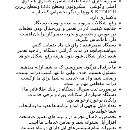
سرويسكاري كليه قطعات شامل پاكسازي بلندگوي
اصلي وگوشي – ميكروفون وسطح LCD وسطح زيرين
TOUCH كانكتورها و ديگر بخشهايي كه نياز به
پاكسازي دارد.
رفع اشكالات مربوط به بدنه و پوسته دستگاه …
چنانچه كيفيت كار در تعمير و اوريجينال بودن قطعات
در تعويض و تخصص و تجربه تعميركار برايتان اهميت
دارد باماتماس بگيريد.
دستگاه تعميرشده داراي يك ماه ضمانت كتبي
ميباشد.چنانچه در مدت گارانتي دستگاه از ناحيه تعمير
شده دچار اشكال شود بدون هزينه رفع اشكال خواهد
شد.
ما درقبال هرگونه سرويسي كه به شما ارائه ميدهيم
مسئول هستيم. هدف نهايي ما تنها كسب درآمد نيست.
رضايت شما و ادامه خدمت به شما براي ما ازكسب
درامد مقطعي مهم تر است.
درصورت ثبت سريال دستگاه در بانك اطلاعاتي ما ؛
دستگاه همواره از امكانات ويژه و برخي خدمات
رايگان برخوردارخواهد بود.
تعداد قابل توجهي از انواع برنامه ها هديه ما به انتخاب
شما خواهد بود.
تخصص و 8 سال تجربه در زمينه هاي تعمیرات سخت
افزار اپل پشتوانه شما و ضامن خدمات ما است.
تعمیرات تمام سیستم های اپل دارای دو ماه ضمانت