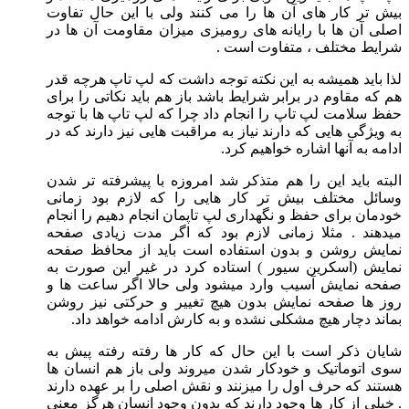
بیش تر کار های آن ها را می کنند ولی با این حال تفاوت
اصلی آن ها با رایانه های رومیزی میزان مقاومت آن ها در
شرایط مختلف ، متفاوت است .
لذا باید همیشه به این نکته توجه داشت که لپ تاپ هرچه قدر
هم که مقاوم در برابر شرایط باشد باز هم باید نکاتی را برای
حفظ سلامت لپ تاپ را انجام داد چرا که لپ تاپ ها با توجه
به ویژگی هایی که دارند نیاز به مراقبت هایی نیز دارند که در
ادامه به آنها اشاره خواهیم کرد.
البته باید این را هم متذکر شد امروزه با پیشرفته تر شدن
وسائل مختلف بیش تر کار هایی را که لازم بود زمانی
خودمان برای حفظ و نگهداری لپ تاپمان انجام دهیم را انجام
میدهند . مثلا زمانی لازم بود که اگر مدت زیادی صفحه
نمایش روشن و بدون استفاده است باید از محافظ صفحه
نمایش (اسکرین سیور ) استاده کرد در غیر این صورت به
صفحه نمایش آسیب وارد میشود ولی حالا اگر ساعت ها و
روز ها صفحه نمایش بدون هیچ تغییر و حرکتی نیز روشن
بماند دچار هیچ مشکلی نشده و به کارش ادامه خواهد داد.
شایان ذکر است با این حال که کار ها رفته رفته پیش به
سوی اتوماتیک و خودکار شدن میروند ولی باز هم انسان ها
هستند که حرف اول را میزنند و نقش اصلی را بر عهده دارند
. خیلی از کار ها وجود دارند که بدون وجود انسان هرگز معنی