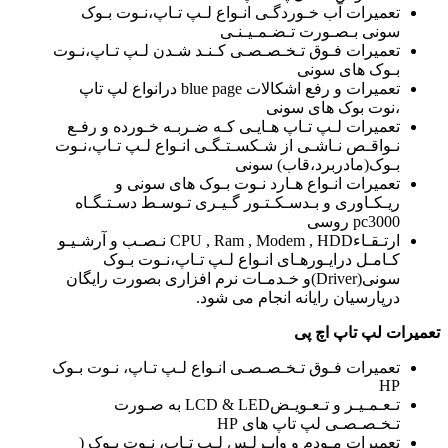
تعمیرات آب خـوردگـی انـواع لـپ تـاپ،نـوت بـوک
سونی بـصـورت تـضـمـیـنـی
تعمیرات فـوق تـخـصـصـی کـنـد شـدن لـپ تـاپ،نـوت
بـوک های سونی
تعمیرات و رفع اشکالات blue page درانواع لپ تاپ
،نوت بوک های سونی
تعمیرات لـپ تـاپ هـایـی کـه ضـربـه خـورده و رفـع
نـواقـص نـاشـی از شـکسـتـگـی انـواع لـپ تـاپ،نـوت
بـوک(مادربرد،قاب) سونی
تعمیرات انـواع هـارد نـوت بـوک های سونی و
ریـکـاوری و بـدسـکـتـور گـیـری تـوسـط دسـتـگـاه
pc3000 روسی
ارتـقـاءCPU , Ram , Modem , HDD نـصـب و آرشـیـو
کـامـل درایـورهـای انـواع لـپ تـاپ،نـوت بـوک
سونی(Driver)و خـدمـات نرم افزاری بصورت رایگان
درپارسیان رایانه انجام می شود.
تعمیرات لپ تاپ اچ پی
تعمیرات فـوق تـخـصـصـی انـواع لـپ تـاپ، نـوت بـوک
HP
تـعـمـیـر و تـعـویـضLCD & LED به صـورت
تـخـصـصـی لپ تاپ های HP
تعمیرات مـودم و وایـرلـس لـپ تـاپ، نـوت بـوک (