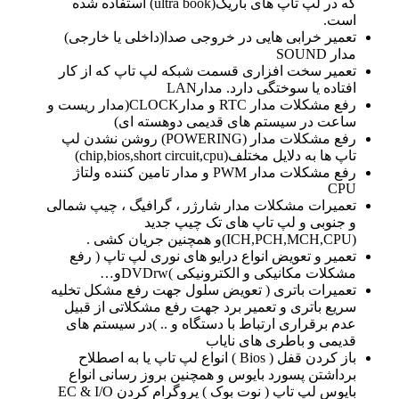
که در لپ تاپ های باریک(ultra book) استفاده شده
است.
تعمیر خرابی هایی در خروجی صدا(داخلی یا خارجی)
مدار SOUND
تعمیر سخت افزاری قسمت شبکه لپ تاپ که از کار
افتاده یا سوختگی دارد. مدارLAN
رفع مشکلات مدار RTC و مدارCLOCK(مدار ریست و
ساعت در سیستم های قدیمی دوهسته ای)
رفع مشکلات مدار (POWERING) روشن نشدن لپ
تاپ ها به دلایل مختلف(chip,bios,short circuit,cpu)
رفع مشکلات مدار PWM و مدار تامین کننده ولتاژ
CPU
تعمیرات مشکلات مدار شارژر ، گرافیگ ، چیپ شمالی
و جنوبی و لپ تاپ های تک چیپ جدید
(ICH,PCH,MCH,CPU)و همچنین جریان کشی .
تعمیر و تعویض انواع درایو های نوری لپ تاپ ( رفع
مشکلات مکانیکی و الکترونیکی )DVDrwو…
تعمیرات باتری ( تعویض سلول جهت رفع مشکل تخلیه
سریع باتری و تعمیر برد جهت رفع مشکلاتی از قبیل
عدم برقراری ارتباط با دستگاه و .. )در سیستم های
قدیمی و باطری های نایاب
باز کردن قفل ( Bios ) انواع لپ تاپ یا به اصطلاح
برداشتن پسورد بایوس و همچنین بروز رسانی انواع
بایوس لپ تاپ ( نوت بوک ) پروگرام کردن EC & I/O