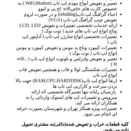
تعمیر و تعویض انواع مودم لپ تاپ (WiFi,Modem ) به
خصوص کارت های خاصwifi اچ پی و لنوو
احیاء گرافیگ لپ تاپ(reballing) و در صورت لزوم
تعویض چیپ گرافیگ لپ تاپ (VGA)
ارائه خدمات تخصصی تعمیرات و تعویض LCD, LED
وتاچ انواع لپ تاپ های جدید ( نوت بوک )
تعمیرات تخصصی انواع شارژر لپ تاپ ( آداپتور لپ
تاپ )
تعمیرات کیبورد وتاچ پد موس و تعویض کیبورد و موس
انواع لپ تاپ ( نوت بوک )
تعمیر و تعویض وایرلس و بلوتوث انواع لپ تاپ ( wifi ,
bt )
تعمیرات شکستگی لولا و قاب و همچنین تعویض قاب
انواع لپ تاپ
ارتقا انواع لپ تاپ(RAM,CPU,HARDDISK) جهت بالا
بردن سرعت و کاراریی لپ تاپ ها
پارسیان رایانه تنها تعمیرگاه تخصصی که ارائه
سرویس و تعمیرات لپ های استوک وارداتی را به
همکاران ارائه می کند.
تعمیرات ویژه همکار تهران و شهرستان بصورت حرفه
ای انجام می شود.
کلیه قطعات خراب و تعویض شده(داغی)به مشتری تحویل
داده می شود.