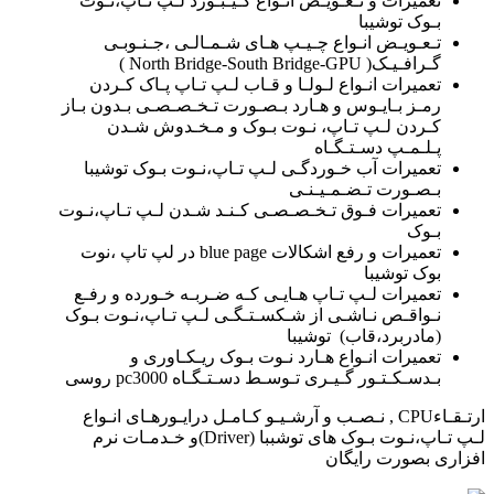
تعمیرات و تـعـویـض انـواع کـیـبـورد لـپ تـاپ،نـوت
بـوک توشیبا
تـعـویـض انـواع چـیـپ هـای شـمـالـی ،جـنـوبـی
گـرافـیـک( North Bridge-South Bridge-GPU )
تعمیرات انـواع لـولـا و قـاب لـپ تـاپ پـاک کـردن
رمـز بـایـوس و هـارد بـصـورت تـخـصـصـی بـدون بـاز
کـردن لـپ تـاپ، نـوت بـوک و مـخـدوش شـدن
پـلـمـپ دسـتـگـاه
تعمیرات آب خـوردگـی لـپ تـاپ،نـوت بـوک توشیبا
بـصـورت تـضـمـیـنـی
تعمیرات فـوق تـخـصـصـی کـنـد شـدن لـپ تـاپ،نـوت
بـوک
تعمیرات و رفع اشکالات blue page در لپ تاپ ،نوت
بوک توشیبا
تعمیرات لـپ تـاپ هـایـی کـه ضـربـه خـورده و رفـع
نـواقـص نـاشـی از شـکسـتـگـی لـپ تـاپ،نـوت بـوک
(مادربرد،قاب) توشیبا
تعمیرات انـواع هـارد نـوت بـوک ریـکـاوری و
بـدسـکـتـور گـیـری تـوسـط دسـتـگـاه pc3000 روسی
ارتـقـاءCPU , نـصـب و آرشـیـو کـامـل درایـورهـای انـواع
لـپ تـاپ،نـوت بـوک های توشببا (Driver)و خـدمـات نرم
افزاری بصورت رایگان