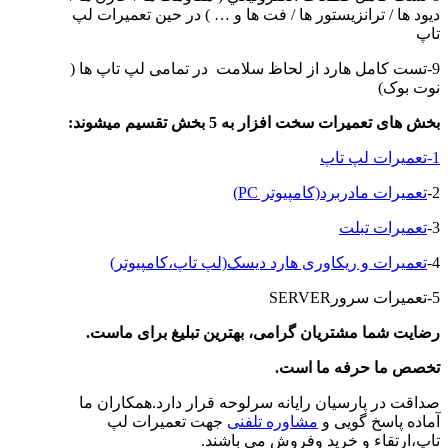
ديود ها / ترانزيستور ها / فت ها و … ) در حین تعمیرات لپ
تاپ
9-تست کامل هارد از لحاظ سلامت در تمامی لپ تاپ ها (
نوت بوک)
بخش های تعمیرات سخت افزار به 5 بخش تقسیم میشوند
:
1-تعمیرات لپ تاپ
2-
تعمیرات مادربرد(کامپیوتر PC)
3-
تعمیرات تبلت
4-
تعمیرات و ریکاوری هارد دیسک(لپ تاپ،کامپیوتر)
5-تعمیرات سرورSERVER
رضایت شما مشتریان گرامی، بهترین تبلیغ برای ماست
.
تخصص ما حرفه ما است
.
صداقت در پارسیان رایانه سرلوحه قرار دارد.همکاران ما
آماده پاسخ گویی و
مشاوره تلفنی
جهت تعمیرات لپ
تاپ،ارتقاء و خرید وفروش می باشند.