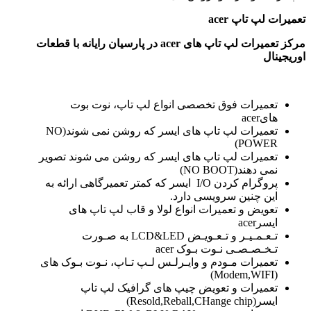
تعمیرات لپ تاپ
acer
مرکز تعمیرات لپ تاپ های
acer در پارسیان رایانه با قطعات
اوریجینال
تعمیرات فوق تخصصی انواع لپ تاپ، نوت بوت
هایacer
تعمیرات لپ تاپ های ایسر که روشن نمی شوند(NO
POWER)
تعمیرات لپ تاپ های ایسر که روشن می شوند تصویر
نمی دهند(NO BOOT)
پروگرام کردن I/O ایسر که کمتر تعمیرگاهی ارائه به
این چنین سرویسی دارد.
تعویض و تعمیرات انواع لولا و قاب لپ تاپ های
ایسرacer
تـعـمـیـر و تـعـویـض LCD&LED به صـورت
تـخـصـصـی نـوت بـوک acer
تعمیرات مـودم و وایـرلـس لـپ تـاپ، نـوت بـوک های
(Modem,WIFI)
تعمیرات و تعویض چیپ های گرافیک لپ تاپ
ایسر(Resold,Reball,CHange chip)