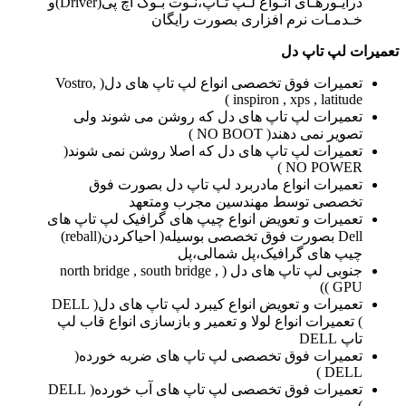
درایـورهـای انـواع لـپ تـاپ،نـوت بـوک اچ پی(Driver)و
خـدمـات نرم افزاری بصورت رایگان
تعمیرات لپ تاپ دل
تعمیرات فوق تخصصی انواع لپ تاپ های دل( Vostro,
inspiron , xps , latitude )
تعمیرات لپ تاپ های دل که روشن می شوند ولی
تصویر نمی دهند( NO BOOT )
تعمیرات لپ تاپ های دل که اصلا روشن نمی شوند(
NO POWER )
تعمیرات انواع مادربرد لپ تاپ دل بصورت فوق
تخصصی توسط مهندسین مجرب ومتعهد
تعمیرات و تعویض انواع چیپ های گرافیک لپ تاپ های
Dell بصورت فوق تخصصی بوسیله( احیاکردن(reball)
چیپ های گرافیک،پل شمالی،پل
جنوبی لپ تاپ های دل ( north bridge , south bridge ,
GPU ))
تعمیرات و تعویض انواع کیبرد لپ تاپ های دل( DELL
) تعمیرات انواع لولا و تعمیر و بازسازی انواع قاب لپ
تاپ DELL
تعمیرات فوق تخصصی لپ تاپ های ضربه خورده(
DELL )
تعمیرات فوق تخصصی لپ تاپ های آب خورده( DELL
)