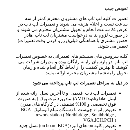
تعویض چیپ
تعمیرات کلیه لپ تاپ های مشتریان محترم کمتر از سه
ساعت تست و اعلام هزینه می شوند و تعمیرات لپ تاپ در
عرض 24 ساعت انجام و تحویل مشتریان محترم می شوند و
در صورت لزوم بنا به درخواست مشتریان لپ تاپ هادر
حضور مشتری با هماهنگی قبلی(رزرو کردن وقت تعمیرات)
تعمیر می شوند.
کلیه سرویس های سیستم های تعمیراتی به خصوص تعمیرات
لپ تاپ در پارسیان رایانه رایگان بوده و مدیران شرکت می
کوشند تا بهترین کیفیت را از لحاظ کار انجام شده و زمان
تحویل را به شما مشتریان محترم ارائه نمایند.
در ذیل به مراحل تعمیرات لپ تاپ پرداخته می شود
تعمیرات لپ تاپ قدیمی و تا آخرین نسل ارائه شده از
اینتل skylakeوAMD fx( مادربرد نوت بوک ) به صورت
فوق تخصصی و 100% تضمینی در کارگاه های مدرن
تعویض انواع چیپست با دستگاه تمام اتوماتیک BGA
rework station ( Northbridge , Southbridge ,
VGA,ICH,PCH )
تعویض کلیه cpuهای آنبرد(on board BGA) نسل جدید