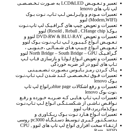
تعمیر و تـعـویـض LCD&LED به صـورت تـخـصـصـی
لپ تاپ های lenovo
تعمیرات مـودم و وایـرلـس لـپ تـاپ، نـوت بـوک
(Modem,WIFI) لنوو
تعمیرات و تعویض چیپ های گـرافـیـک لپ تاپ،نـوت
بـوک( Resold , Reball , CHange chip) لنوو
تعمیرات و تعویض DVD-RW & BLU-RAY لنوو و
تـعـویـض انـواع کـیـبـورد لـپ تـاپ،نـوت بـوک لنوو
تـعـویـض انـواع چـیـپ هـای شـمـالـی ،جـنـوبـی ،
گـرافـیـک North Bridge – South Bridge – GPU لنوو
تعمیرات و تعویض انـواع لـولـا و بازسازی قـاب لـپ
تـاپ های لنوو در اثر ضربه خوردگی
پـاک کـردن رمـز بـایـوس بـصـورت تـضـمـیـنـی
تعمیرات فـوق تـخـصـصـی کـنـد شـدن لـپ تـاپ،نـوت
بـوک lenovo
تعمیرات و رفع اشکالات blue pageدرانواع لپ تاپ
،نوت بوک lenovo
تعمیرات لـپ تـاپ هـایـی کـه ضـربـه خـورده و رفـع
نـواقـص نـاشـی از شـکسـتـگـی انـواع لـپ تـاپ،نـوت
بـوک(مادربرد،قاب لنوو
تعمیرات انـواع هـارد نـوت بـوک ریـکـاوری و
بـدسـکـتـور گـیـری تـوسـط دسـتـگـاه pc3000 روسی
ارتـقـاء سخت افزاری انواع لپ تاپ های لنوو CPU ,
Ram , HDD