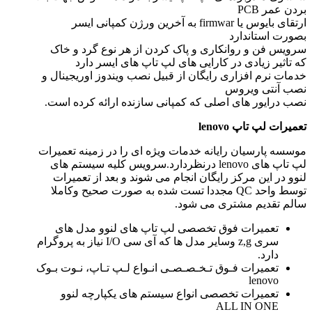
بردن عمر PCB
ارتقای بایوس یا firmwar به آخرین ورژن کمپانی ایسر
بصورت استاندارد
سرویس فن و روانکاری و پاک کردن از هر نوع گرد و خاک
که تاثیر زیادی در کارایی های لپ تاپ های ایسر دارد
خدمات نرم افزاری رایگان از قبیل نصب ویندوز اوریجینال و
نصب آنتی ویروس
نصب درایور های اصلی که کمپانی سازنده ارائه کرده است.
تعمیرات لپ تاپ
lenovo
موسسه پارسیان رایانه خدمات ویژه ای را در زمینه تعمیرات
لپ تاپ های lenovo درنظردارد.سرویس کلیه سیستم های
لنوو در این مرکز رایگان انجام می شوند و بعد از تعمیرات
توسط واحد QC مجددا تست شده به صورت صحیح وکاملا
سالم تقدیم مشتری می شود.
تعمیرات فوق تخصصی لپ تاپ های لنوو مدل های
سری z,g وسایر مدل ها که آی سی I/O نیاز به پروگرام
دارد.
تعمیرات فـوق تـخـصـصـی انـواع لـپ تـاپ، نـوت بـوک
lenovo
تعمیرات تخصصی انواع سیستم های یکپارچه لنوو
ALL IN ONE