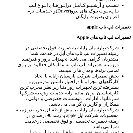
نـصـب و آرشـیـو کـامـل درایـورهـای انـواع لـپ
تـاپ،نـوت بـوک های لنوو(Driver)و خـدمـات نرم
افزاری بصورت رایگان
تعمیرات لپ تاپ
apple
تعمیرات لپ تاپ های
Apple
شرکت پارسیان رایانه به صورت فوق تخصصی در
زمینه تعمیرات لپ تاپ های اپل در خدمت شما
مشتریان گرامی می باشد .تجهیزات بروز و قدرتمند
درزمینه تعمیرات لپ تاپ به ما امکان فعالیت بر روی
تمامی برندها ومدل ها را میدهد.
بخش تعمیرات شرکت پارسیان رایانه با ایجاد
کارگاههای مجزا و با دراختیار داشتن مدرنترین و
پیشرفته ترین تجهیزات روز دنیا زیر نظر مجرب ترین
کارشناسان ایران آماده ارایه خدمات ویژه به شرکتها ،
سازمانها ، ادارات ، موسسات خصوصی و دولتی ،
همکاران و کاربران گرامی می باشد .
شرکت پارسیان رایانه با بیش از 8 سال تجربه در زمینه
محصولات شرکت اپل apple با رشد 90درصدی در
زمینه تعمیرات تخصصی و فوق تخصصی درخدمت
شما می باشد.
تعمیرات فوق تخصصی انواع لپ تاپ اپل از قبیل