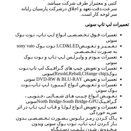
کتبی و معتبراز طرف شرکت میباشد.
سرعت،دقت،تعهد و اخلاق درشرکت پارسیان رایانه
سر لوحه کار است.
تعمیرات لپ تاپ سونی
تعمیرات فـوق تـخـصـصـی انـواع لـپ تـاپ، نـوت بـوک
سونی
تـعـمـیـر و تـعـویـضLCD&LED نـوت بـوک sony vaio
به صـورت تـخـصـصـی
تعمیرات مـودم و وایـرلـس لـپ تـاپ و نـوت بـوک
سونی
تعمیرات و تعویض چیپ های گـرافـیـک لپ تاپ،نـوت
بـوک(Resold,Reball,CHange chip)سونی
تعمیرات و تعویض DVD-RW & BLU-RAY سونی
تعمیرات و تـعـویـض انـواع کـیـبـورد لـپ تـاپ،نـوت
بـوک سونی
تـعـویـض انـواع چـیـپ هـای شـمـالـی ،جـنـوبـی ،
گـرافـیـکNorth Bridge-South Bridge-GPUسونی
تعمیرات و تعویض انـواع لـولـا و قـاب لـپ تـاپ در اثر
ضربه خوردگی
پـاک کـردن رمـز بـایـوس بـصـورت تـخـصـصـی بـدون
بـاز کـردن لـپ تـاپ، نـوت بـوک سونی وبدون
مـخـدوش شـدن پـلـمـپ دسـتـگـاه