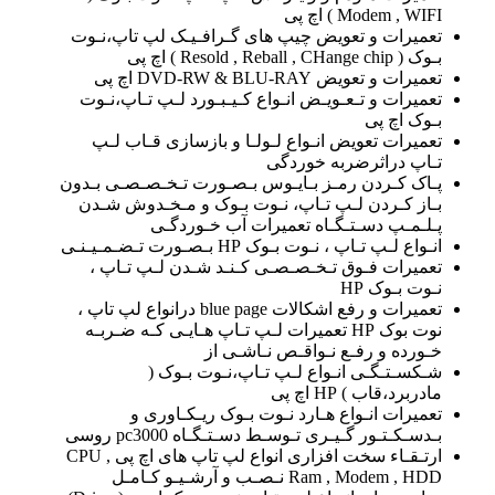
Modem , WIFI ) اچ پی
تعمیرات و تعویض چیپ های گـرافـیـک لپ تاپ،نـوت
بـوک ( Resold , Reball , CHange chip ) اچ پی
تعمیرات و تعویض DVD-RW & BLU-RAY اچ پی
تعمیرات و تـعـویـض انـواع کـیـبـورد لـپ تـاپ،نـوت
بـوک اچ پی
تعمیرات تعویض انـواع لـولـا و بازسازی قـاب لـپ
تـاپ دراثرضربه خوردگی
پـاک کـردن رمـز بـایـوس بـصـورت تـخـصـصـی بـدون
بـاز کـردن لـپ تـاپ، نـوت بـوک و مـخـدوش شـدن
پـلـمـپ دسـتـگـاه تعمیرات آب خـوردگـی
انـواع لـپ تـاپ ، نـوت بـوک HP بـصـورت تـضـمـیـنـی
تعمیرات فـوق تـخـصـصـی کـنـد شـدن لـپ تـاپ ،
نـوت بـوک HP
تعمیرات و رفع اشکالات blue page درانواع لپ تاپ ،
نوت بوک HP تعمیرات لـپ تـاپ هـایـی کـه ضـربـه
خـورده و رفـع نـواقـص نـاشـی از
شـکسـتـگـی انـواع لـپ تـاپ،نـوت بـوک (
مادربرد،قاب ) HP اچ پی
تعمیرات انـواع هـارد نـوت بـوک ریـکـاوری و
بـدسـکـتـور گـیـری تـوسـط دسـتـگـاه pc3000 روسی
ارتـقـاء سخت افزاری انواع لپ تاپ های اچ پی CPU ,
Ram , Modem , HDD نـصـب و آرشـیـو کـامـل