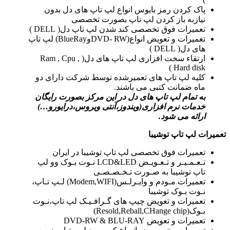
پاک کردن رمز بایوس انواع لپ تاپ های دل بدون
نیازبه باز کردن لپ تاپ بصورت تخصصی
تعمیرات فوق تخصصی کند شدن لپ تاپ دل( DELL )
تعمیرات و تعویض انواع(DVD- RWوBlueRay) لپ تاپ
های دل( DELL )
ارتقاء سخت افزاری لپ تاپ های دل( Ram , Cpu ,
Hard disk )
کلیه لپ تاپ های تعمیرشده توسط شرکت دارای دو
ماه ضمانت کتبی می باشند.
به تمام لپ تاپ های دل در این مرکز بصورت رایگان
خدمات نرم افزاری(ویندوز،آنتی ویروس،درایورو…)
ارائه می شود.
تعمیرات لپ تاپ توشیبا
تعمیرات فوق تخصصی لپ تاپ توشیبا در ایران
تـعـمـیـر و تـعـویـض LCD&LED نـوت بـوک وو لپ
تاپ توشیبا به صـورت تـخـصـصـی
تعمیرات مـودم و وایـرلـس(Modem,WIFI) لـپ تـاپ،
نـوت بـوک توشیبا
تعمیرات و تعویض چیپ های گـرافـیـک لپ تاپ،نـوت
بـوک(Resold,Reball,CHange chip)
تعمیرات و تعویض DVD-RW & BLU-RAY