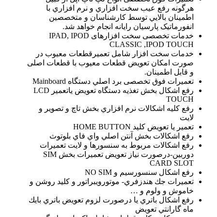
هرگونه رفع عيب سخت افزاري و نرم افزاري با
اطمينان بالايي توسط كارشناسان و متخصصین
انفورماتیک پارسیان رایانه انجام خواهد شد.
خدمات تخصصی سخت افزارهای IPAD, IPOD
CLASSIC ,IPOD TOUCH
خدمات سخت افزار شامل تعميرقطعات معيوب در
صورت امكان تعويض قطعات معيوب با قطعات اصلی
و قابل اطمينان.
تعمیرات فوق تخصصی برد اصلي دستگاه Mainboard
رفع اشكال بخش تغذيه دستگاه تعويض ياتعمير LCD
TOUCH
رفع كليه اشكالات نرم افزاري بخش تاچ و تصوير و
لايت
تعمير يا تعويض كليد HOME BUTTON
رفع اشكالات بخش آنتن اصلي واي فاي بلوتوث
رفع اشكالات مربوط به سنسورها و لايت تعمیرات
دوربين-درصورت نياز تعويض تعمیرات بخش SIM
CARD SLOT
رفع اشكال سنسورسيم و NO SIM
تعمیرات جك هندزفري- موتورويبراتور و كليد روشن و
خاموش و ولوم و …
رفع اشكال باتري يا درصورت لزوم تعويض باتري بايك
ماه گارانتي تعويض