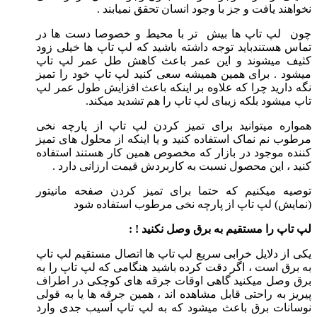
نخواهند یافت و جز با وجود انسان تحقق نمیابند .
چون لپ تاپ ها بیش تر با محیط و خصوصا دست ها در
تماس هستندباید توجه داشته باشید که لپ تاپ ها خیلی زود
کثیف میشوند و این عمر باعث کاهش طل عمر لپ تاپ
میشود . برای همین همیشه سعی کنید لپ تاپ خود را تمیز
نگه دارید چرا که علاوه بر اینکه باعث افزایش طول عمر لپ
تاپ میشود بلکه زیبای لپ تاپ را هم تشدید میکند.
همواره میتوانید برای تمیز کردن لپ تاپ از پارچه نخی
مرطوب نم نماک استفاده کنید و یا اینکه از محلول های تمیز
کننده موجود در بازار که مخصوص همین کار هستند استفاده
کنید ، این محصول نسبت به کاربردش قیمت ارزانی دارد .
توصیه میکنیم که حتما برای تمیز کردن صفحه مانیتور
(نمایش) لپ تاپ از پارچه نخی مرطوب استفاده شود
لپ تاپ را مستقیم به برق وصل نکنید ! :
یکی از دلایل خرابی سریع لپ تاپ ها اتصال مستقیم لپ تاپ
به برق است ، اگر دقت کرده باشید هنگامی که لپ تاپ را به
برق وصل میکنید گاهی اوقات جرقه های کوچکی در اطراف
پیریز به راحتی قابل مشاهده اند ، همین جرقه ها یا به قولی
نوسانات برق باعث میشود که به لپ تاپ آسیب جدی وارد