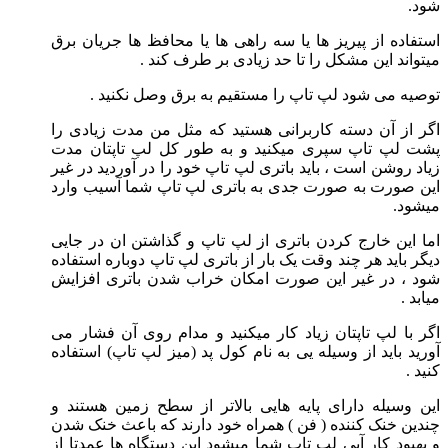
شود.
استفاده از پیریز ها یا سه راهی ها یا محافظ ها جریان برق
میتواند این مشکل را تا حد زیادی بر طرف کند .
توصیه می شود لپ تاپ را مستقیم به برق وصل نکنید .
اگر از آن دسته کاربرانی هستید که مثل من مدت زیادی را
پشت لپ تاپ سپری میکنید و به طور کل لپ تاپتان مدت
زیاد روشن است ، باید باتری لپ تاپ خود را در آوردید در غیر
این صورت به صورت جدی به باتری لپ تاپ شما آسیب وارد
میشود.
اما این خارج کردن باتری از لپ تاپ و گذاشتن ان در جایی
دیگر باید هر چند وقت یک بار از باتری لپ تاپ دوباره استفاده
شود ، در غیر این صورت امکان خراب شدن باتری افزایش
میابد .
اگر با لپ تاپتان زیاد کار میکنید و مدام روی آن فشار می
آورید باید از وسیله یی به نام کول پد (میز لپ تاپ) استفاده
کنید .
این وسیله دارای پایه هایی بالاتر از سطح زمین هستند و
چندین خنک کننده ( فن ) همراه خود دارند که باعث خنک شدن
و بهبود کار آیی لپ تاپ شما میشود این دستگاه ها عمدتا از