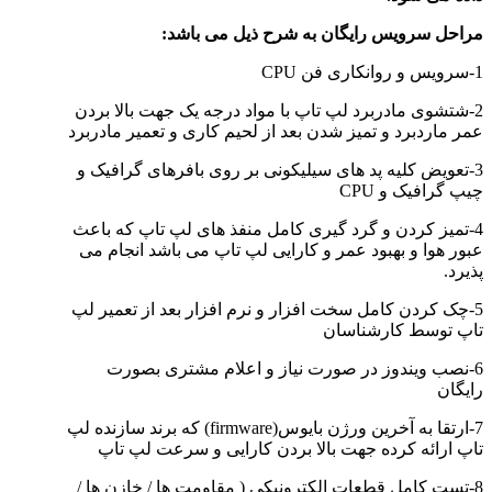
مراحل سرویس رایگان به شرح ذیل می باشد:
1-سرویس و روانکاری فن CPU
2-شتشوی مادربرد لپ تاپ با مواد درجه یک جهت بالا بردن
عمر ماردبرد و تمیز شدن بعد از لحیم کاری و تعمیر مادربرد
3-تعویض کلیه پد های سیلیکونی بر روی بافرهای گرافیک و
چیپ گرافیک و CPU
4-تمیز کردن و گرد گیری کامل منفذ های لپ تاپ که باعث
عبور هوا و بهبود عمر و کارایی لپ تاپ می باشد انجام می
پذیرد.
5-چک کردن کامل سخت افزار و نرم افزار بعد از تعمیر لپ
تاپ توسط کارشناسان
6-نصب ویندوز در صورت نیاز و اعلام مشتری بصورت
رایگان
7-ارتقا به آخرین ورژن بایوس(firmware) که برند سازنده لپ
تاپ ارائه کرده جهت بالا بردن کارایی و سرعت لپ تاپ
8-تست کامل قطعات الکترونيکي ( مقاومت ها / خازن ها /