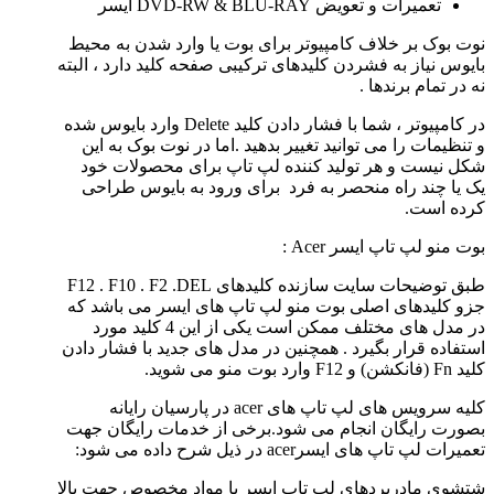
تعمیرات و تعویض DVD-RW & BLU-RAY ایسر
نوت بوک بر خلاف کامپیوتر برای بوت یا وارد شدن به محیط
بایوس نیاز به فشردن کلیدهای ترکیبی صفحه کلید دارد ، البته
نه در تمام برندها .
در کامپیوتر ، شما با فشار دادن کلید Delete وارد بایوس شده
و تنظیمات را می توانید تغییر بدهید .اما در نوت بوک به این
شکل نیست و هر تولید کننده لپ تاپ برای محصولات خود
یک یا چند راه منحصر به فرد برای ورود به بایوس طراحی
کرده است.
بوت منو لپ تاپ ایسر Acer :
طبق توضیحات سایت سازنده کلیدهای F12 . F10 . F2 .DEL
جزو کلیدهای اصلی بوت منو لپ تاپ های ایسر می باشد که
در مدل های مختلف ممکن است یکی از این 4 کلید مورد
استفاده قرار بگیرد . همچنین در مدل های جدید با فشار دادن
کلید Fn (فانکشن) و F12 وارد بوت منو می شوید.
کلیه سرویس های لپ تاپ های acer در پارسیان رایانه
بصورت رایگان انجام می شود.برخی از خدمات رایگان جهت
تعمیرات لپ تاپ های ایسرacer در ذیل شرح داده می شود:
شتشوی مادربردهای لپ تاپ ایسر با مواد مخصوص جهت بالا