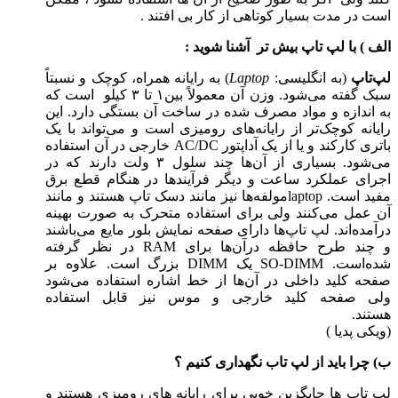
است در مدت بسیار کوتاهی از کار بی افتند .
الف ) با لپ تاپ بیش تر آشنا شوید :
لپ‌تاپ
(به انگلیسی:
Laptop
) به رایانه همراه، کوچک و نسبتاً
سبک گفته می‌شود. وزن آن معمولاً بین۱ تا ۳ کیلو است که
به اندازه و مواد مصرف شده در ساخت آن بستگی دارد. این
رایانه کوچک‌تر از رایانه‌های رومیزی است و می‌تواند با یک
باتری کارکند و یا از یک آداپتور AC/DC خارجی در آن استفاده
می‌شود. بسیاری از آن‌ها چند سلول ۳ ولت دارند که در
اجرای عملکرد ساعت و دیگر فرآیندها در هنگام قطع برق
مفید است. laptopمولفه‌ها نیز مانند دسک تاپ هستند و مانند
آن عمل می‌کنند ولی برای استفاده متحرک به صورت بهینه
درآمده‌اند. لپ تاپ‌ها دارای صفحه نمایش بلور مایع می‌باشند
و چند طرح حافظه درآن‌ها برای RAM در نظر گرفته
شده‌است. SO-DIMM یک DIMM بزرگ است. علاوه بر
صفحه کلید داخلی در آن‌ها از خط اشاره استفاده می‌شود
ولی صفحه کلید خارجی و موس نیز قابل استفاده
هستند.
(ویکی پدیا )
ب) چرا باید از لپ تاب نگهداری کنیم ؟
لپ تاپ ها جایگزین خوبی برای رایانه های رومیزی هستند و