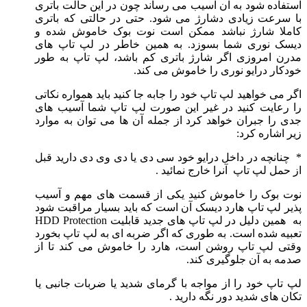
استفاده شود به آن آسیب می رساند چون در این حالت باتری
با سرعت زیادی دشارژ می شود. حتی در حالتی که باتری
کاملا شارژ نباشد ممکن است نوت بوک خاموش شده و
دیسک نوری شما بسوزد. به همین خاطر در لپ تاپ های
مدرن امروزی اگر شارژ باتری کم باشد، لپ تاپ به طور
خودکار درایو نوری را خاموش می کند.
اگر می خواهید لپ تاپ خود را جابه جا کنید باید همواره نکاتی
را رعایت کنید در غیر این صورت لپ تاپ شما آسیب های
جدی را جبران خواهد کرد از جمله آن ها می توان به موارد
زیر اشاره کرد:
* چنانچه در داخل درایو خود سی دی یا دی وی دی دارید قبل
از حمل لپ تاپ آنرا خارج نمائید .
نوت بوک را خاموش کنید یکی از قسمت های مهم و آسیب
پذیر لپ تاپ هارد دیسک آن است که باید بسیار مراقبت شود
به همین دلیل در لپ تاپ های جدید قابلیت HDD Protection
تعبیه شده است. به طوری که اگر ضربه ای به لپ تاپ بخورد
وقتی لپ تاپ روشن است، هارد را خاموش می کند تا از
صدمه به آن جلوگیری کند.
لپ تاپ خود را از مواجه با گرمای شدید یا ضربات جانبی یا
تکان های شدید دور نگه دارید .